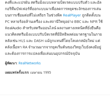
คงที่และแปรผัน สตรีมมิงแบบหลายบิตเรตแบบปรับตัว และอัล
กอริทึมบัฟเฟอร์ที่ออกแบบมาเพื่อลดการหยุดชะงักของการเล่น
บนการเชื่อมต่อที่ไม่เสถียร ในช่วงพีค
RealPlayer
ถูกติดตั้งบน
PC หลายร้อยล้านเครื่อง และสถานีวิทยุอย่าง BBC และ NPR ใช้
RealAudio สำหรับสตรีมออนไลน์ ผลงานทางเทคนิคที่ยั่งยืนคือ
แนวคิดสตรีมมิงแบบปรับบิตเรตที่มีอิทธิพลต่อมาตรฐานในภาย
หลังเช่น HLS และ DASH แม้ถูกแทนที่โดยโคเดกสมัยใหม่ แต่
คลังเนื้อหา RA จำนวนมากจากยุคเริ่มต้นของวิทยุเว็บยังคงมีอยู่
และต้องการการแปลงเพื่อเล่นบนอุปกรณ์ปัจจุบัน
ผู้พัฒนา
:
RealNetworks
เผยแพร่ครั้งแรก
: เมษายน 1995