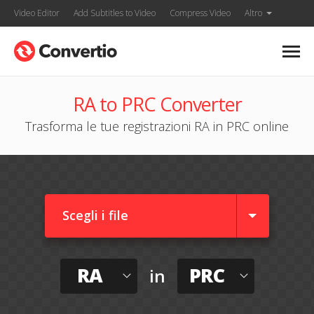
Video Editor
Add Subtitles to Video
Compress Video
Altro
RA to PRC Converter
Trasforma le tue registrazioni RA in PRC online
Scegli i file
RA
PRC
in