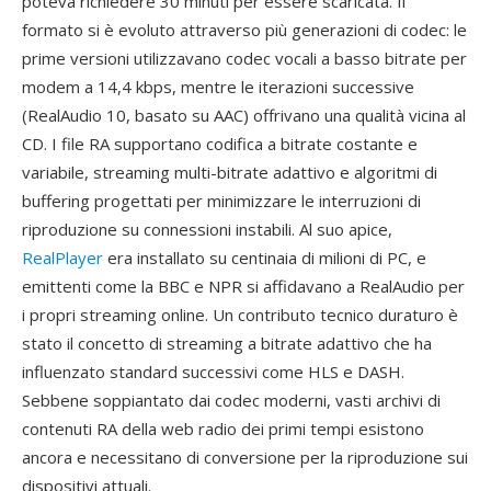
poteva richiedere 30 minuti per essere scaricata. Il
formato si è evoluto attraverso più generazioni di codec: le
prime versioni utilizzavano codec vocali a basso bitrate per
modem a 14,4 kbps, mentre le iterazioni successive
(RealAudio 10, basato su AAC) offrivano una qualità vicina al
CD. I file RA supportano codifica a bitrate costante e
variabile, streaming multi-bitrate adattivo e algoritmi di
buffering progettati per minimizzare le interruzioni di
riproduzione su connessioni instabili. Al suo apice,
RealPlayer
era installato su centinaia di milioni di PC, e
emittenti come la BBC e NPR si affidavano a RealAudio per
i propri streaming online. Un contributo tecnico duraturo è
stato il concetto di streaming a bitrate adattivo che ha
influenzato standard successivi come HLS e DASH.
Sebbene soppiantato dai codec moderni, vasti archivi di
contenuti RA della web radio dei primi tempi esistono
ancora e necessitano di conversione per la riproduzione sui
dispositivi attuali.