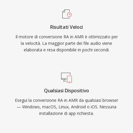
rilevamento di attività vocale e la generazione
di rumore di comfort integrati, che riducono la
trasmissione durante i silenzi. Sebbene AMR
Risultati Veloci
non sia adatto alla musica a causa della sua
Il motore di conversione RA in AMR è ottimizzato per
banda stretta (300-3400 Hz), eccelle nel fornire
la velocità. La maggior parte dei file audio viene
parlato intelligibile in condizioni di rete
elaborata e resa disponibile in pochi secondi.
impegnative.
Qualsiasi Dispositivo
Esegui la conversione RA in AMR da qualsiasi browser
— Windows, macOS, Linux, Android o iOS. Nessuna
installazione di app richiesta.