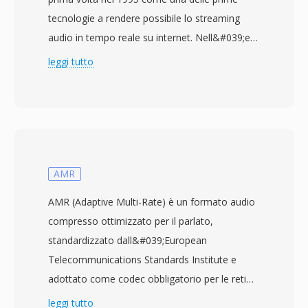
tecnologie a rendere possibile lo streaming
audio in tempo reale su internet. Nell&#039;era
del modem dial-up, RealAudio fu genuinamente
leggi tutto
rivoluzionario — permetteva agli utenti di
ascoltare l&#039;audio durante il download
anzichè attendere il trasferimento
dell&#039;intero file, un cambio di paradigma
quando una canzone di tre minuti poteva
richiedere 30 minuti per essere scaricata. Il
AMR
formato si è evoluto attraverso più generazioni
AMR (Adaptive Multi-Rate) è un formato audio
di codec: le prime versioni utilizzavano codec
compresso ottimizzato per il parlato,
vocali a basso bitrate per modem a 14,4 kbps,
standardizzato dall&#039;European
mentre le iterazioni successive (RealAudio 10,
Telecommunications Standards Institute e
basato su AAC) offrivano una qualità vicina al
adottato come codec obbligatorio per le reti
CD. I file RA supportano codifica a bitrate
mobili GSM e 3G. Il codec commuta
leggi tutto
costante e variabile, streaming multi-bitrate