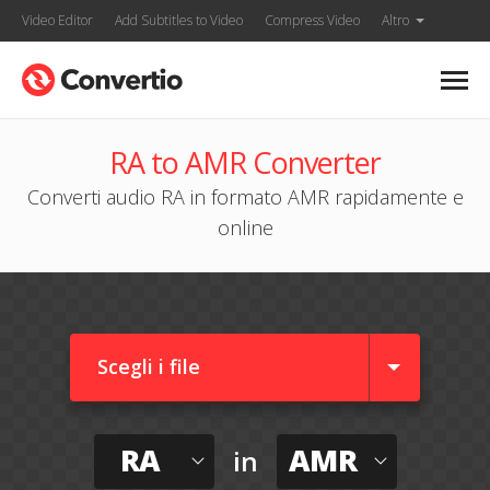
Video Editor
Add Subtitles to Video
Compress Video
Altro
RA to AMR Converter
Converti audio RA in formato AMR rapidamente e
online
Scegli i file
RA
AMR
in