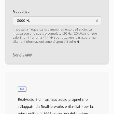
Frequenza:
8000 Hz
Imposta la frequenza di campionamento dell'audio. La
musica con uno spettro completo (20 Hz - 20 kHz) richiede
valori non inferiori a 44.1 kHz per ottenere la trasparenza.
Ulteriori informazioni sono disponibili sul
wiki
.
Resetta tutto
RA
RealAudio è un formato audio proprietario
sviluppato da RealNetworks e rilasciato per la
prima volta nel 1995 come una delle prime