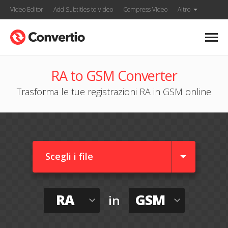
Video Editor
Add Subtitles to Video
Compress Video
Altro
RA to GSM Converter
Trasforma le tue registrazioni RA in GSM online
Scegli i file
RA
GSM
in