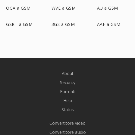
OGA a GSM
WVE a GSM
AU a GSM
GSRT a GSM
3G2 a GSM
AAF a GSM
About
Security
Formati
Help
Status
Convertitore video
Convertitore audio