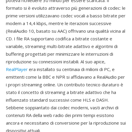
poteva richiedere 30 minuti per essere scaricata. Il
formato si è evoluto attraverso più generazioni di codec: le
prime versioni utilizzavano codec vocali a basso bitrate per
modem a 14,4 kbps, mentre le iterazioni successive
(RealAudio 10, basato su AAC) offrivano una qualità vicina al
CD. I file RA supportano codifica a bitrate costante e
variabile, streaming multi-bitrate adattivo e algoritmi di
buffering progettati per minimizzare le interruzioni di
riproduzione su connessioni instabili. Al suo apice,
RealPlayer
era installato su centinaia di milioni di PC, e
emittenti come la BBC e NPR si affidavano a RealAudio per
i propri streaming online. Un contributo tecnico duraturo è
stato il concetto di streaming a bitrate adattivo che ha
influenzato standard successivi come HLS e DASH.
Sebbene soppiantato dai codec moderni, vasti archivi di
contenuti RA della web radio dei primi tempi esistono
ancora e necessitano di conversione per la riproduzione sui
dispositivi attuali.