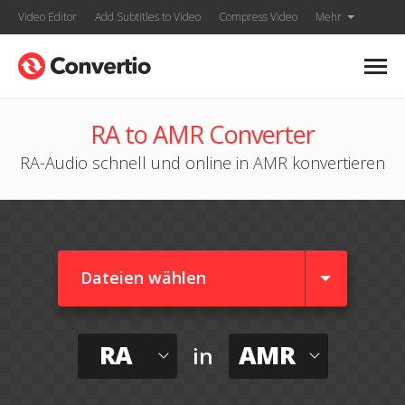
Video Editor
Add Subtitles to Video
Compress Video
Mehr
RA to AMR Converter
RA-Audio schnell und online in AMR konvertieren
Dateien wählen
RA
AMR
in