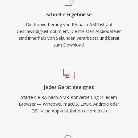
Sprachaktivitätserkennung und
Schnelle Ergebnisse
Komfortgeräuscherzeugung, die die
Die Konvertierung von RA nach AMR ist auf
Übertragung während Stille reduziert. Für Musik
Geschwindigkeit optimiert. Die meisten Audiodateien
ist AMR aufgrund der geringen Bandbreite
sind innerhalb von Sekunden verarbeitet und bereit
(300-3400 Hz) ungeeignet, doch für
zum Download.
verständliche Sprachwiedergabe unter
schwierigen Netzwerkbedingungen ist der
Codec unerreicht.
Jedes Gerät geeignet
Starte die RA-nach-AMR-Konvertierung in jedem
Browser — Windows, macOS, Linux, Android oder
iOS. Keine App-Installation erforderlich.