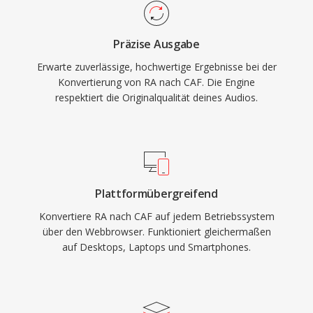
komprimierte Sprache beherbergen kann.
Apples Core Audio-Framework bietet native
Präzise Ausgabe
Unterstützung unter macOS und iOS und
Erwarte zuverlässige, hochwertige Ergebnisse bei der
gewährleistet latenzarme Wiedergabe in
Konvertierung von RA nach CAF. Die Engine
professionellen Anwendungen wie Logic Pro
respektiert die Originalqualität deines Audios.
und Final Cut Pro. Für Apple-Workflows, die
sowohl Vielseitigkeit als auch Skalierbarkeit
erfordern, ist CAF eine außergewöhnlich
leistungsfähige Wahl.
Plattformübergreifend
Konvertiere RA nach CAF auf jedem Betriebssystem
über den Webbrowser. Funktioniert gleichermaßen
auf Desktops, Laptops und Smartphones.