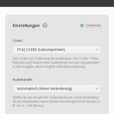
Einstellungen
Erweiterte
Codec:
PCM_S16BE (Unkomprimiert)
Der Codec zur Codierung der Audiospur. Der Codec "Ohne
Rekodierung" kopiert den Audiostrom von der Eingabedatei
in die Ausgabe, wenn möglich ohne Neucodierung.
Audiokanäle:
Automatisch (Keine Veränderung)
Stellen Sie die Anzahl der Audiokanäle ein. Diese Einstellung
ist am nützlichsten, wenn Kanäle heruntergemischt werden (z.
B. von 5.1 auf Stereo).