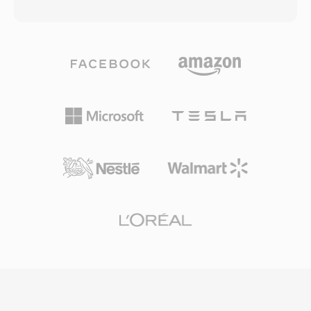
und unterstützt theoretisch unbegrenzte
Wiedergabeunterbrechungen bei
Aufnahmelängen. Der Container kann praktisch
unzuverlässigen Verbindungen. Auf dem
jeden Codec aufnehmen — AAC, ALAC, MP3,
Höhepunkt war RealPlayer auf Hunderten
lineares PCM, IMA ADPCM und weitere — in
Millionen PCs installiert, und Sender wie die
einem einheitlichen Wrapper. Seine Chunk-
BBC und NPR setzten auf RealAudio für Online-
basierte Architektur speichert Audio zusammen
Streams. Ein bleibender technischer Beitrag war
mit umfangreichen Metadaten wie Kanal-
das Konzept des adaptiven Bitraten-
Layouts, Markerbereichen, Anmerkungen und
Streamings, das spätere Standards wie HLS
MIDI-Daten. Ein entscheidender Vorteil liegt im
und DASH beeinflusste. Obwohl von modernen
Umgang mit extrem langen Aufnahmen:
Codecs abgelöst, existieren noch umfangreiche
Rundfunkanstalten und Feldtechniker können
Archive von RA-Inhalten aus dem frühen Web-
stundenlang kontinuierlich aufnehmen, ohne an
Radio, die für die Wiedergabe auf aktuellen
Grössengrenzen zu stossen. Die flexible Codec-
Geräten konvertiert werden müssen.
Unterstützung ist eine weitere Stärke, da ein
Container sowohl hochauflösende 24-Bit/192-
kHz-Lossless-Audiodaten als auch