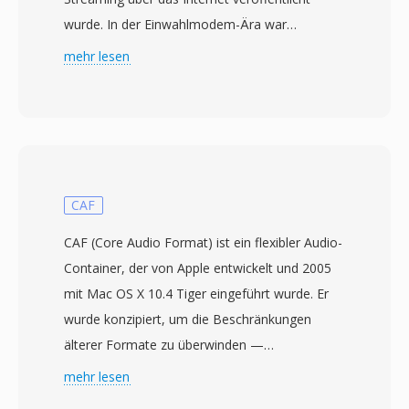
wurde. In der Einwahlmodem-Ära war
RealAudio wirklich revolutionär — es
mehr lesen
ermöglichte Nutzern, Audio während des
Downloads anzuhören, anstatt auf den
kompletten Transfer zu warten, ein
Paradigmenwechsel, als ein dreiminütiger Song
30 Minuten Downloadzeit erfordern konnte.
Das Format durchlief mehrere Codec-
CAF
Generationen: Frühe Versionen nutzten
CAF (Core Audio Format) ist ein flexibler Audio-
Niedrigbitraten-Sprachcodecs für 14,4-kbps-
Container, der von Apple entwickelt und 2005
Modems, während spätere Iterationen
mit Mac OS X 10.4 Tiger eingeführt wurde. Er
(RealAudio 10, auf AAC basierend) nahezu CD-
wurde konzipiert, um die Beschränkungen
Qualität lieferten. RA-Dateien unterstützen
älterer Formate zu überwinden —
konstante und variable Bitratenkodierung,
insbesondere die 4-GB-
mehr lesen
adaptives Multi-Bitraten-Streaming und
Dateigrössenbegrenzung von WAV und AIFF —
Pufferalgorithmen zur Minimierung von