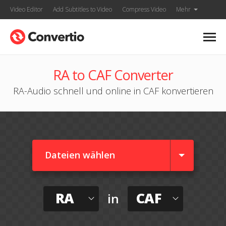
Video Editor
Add Subtitles to Video
Compress Video
Mehr
RA to CAF Converter
RA-Audio schnell und online in CAF konvertieren
Dateien wählen
RA
CAF
in