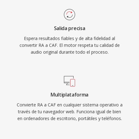
alta resolución a 24 bits/192 kHz como voz
reproducirse en dispositivos actuales.
comprimida. El framework Core Audio de Apple
proporciona soporte nativo en macOS e iOS,
Salida precisa
garantizando una reproducción de baja latencia
Espera resultados fiables y de alta fidelidad al
en aplicaciones profesionales como Logic Pro
convertir RA a CAF. El motor respeta tu calidad de
y Final Cut Pro. Para flujos de trabajo del
audio original durante todo el proceso.
ecosistema Apple qué requieren versatilidad y
escalabilidad, CAF es una opción
excepcionalmente capaz.
Multiplataforma
Convierte RA a CAF en cualquier sistema operativo a
través de tu navegador web. Funciona igual de bien
en ordenadores de escritorio, portátiles y teléfonos.