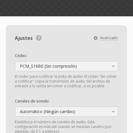
Ajustes
Avanzado
Códec:
PCM_S16BE (Sin compresión)
El códec para codificar la pista de audio. El códec "Sin volver
a codificar" copia la transmisión de audio del archivo de
entrada a la salida sin volver a codificar, si es posible.
Canales de sonido:
Automático (Ningún cambio)
Establezca el número de canales de audio. Esta
configuración es más útil cuando se mezclan canales (por
ejemplo, de 5.1 a estéreo).