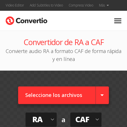
Video Editor
Add Subtitles to Video
Compress Video
Más
Convertidor de RA a CAF
Convierte audio RA a formato CAF de forma rápida
y en línea
Seleccione los archivos
RA
CAF
a