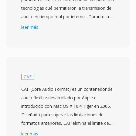
tecnologias qué permitieron la transmision de
audio en tiempo real por internet. Durante la
era del acceso telefónico, RealAudio fue
leer más
genuinamente revolucionario — permitia a los
usuarios escuchar audio mientras se
descargaba en lugar de esperar a qué se
transfiriera el archivo completo, un cambio de
paradigma cuando una cancion de tres
minutos podia tardar 30 minutos en
CAF
transferirse. El formato evoluciono a través de
CAF (Core Audio Format) es un contenedor de
múltiples generaciones de códecs: las primeras
audio flexible desarrollado por Apple e
versiones usaban códecs de voz de baja tasa
introducido con Mac OS X 10.4 Tiger en 2005.
de bits para modems de 14.4 kbps, mientras
Diseñado para superar las limitaciones de
qué las iteraciones posteriores (RealAudio 10,
formatos anteriores, CAF elimina el límite de
basado en AAC) ofrecian calidad cercana al CD.
tamaño de archivo de 4 GB qué restringe a
leer más
Los archivos RA soportan codificación a tasa