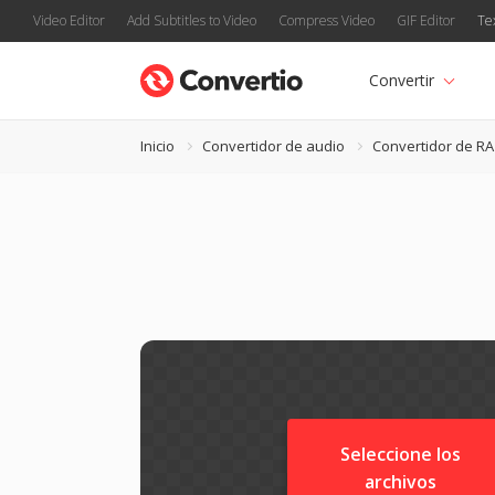
Video Editor
Add Subtitles to Video
Compress Video
GIF Editor
Te
Convertir
Inicio
Convertidor de audio
Convertidor de RA
Seleccione los
archivos