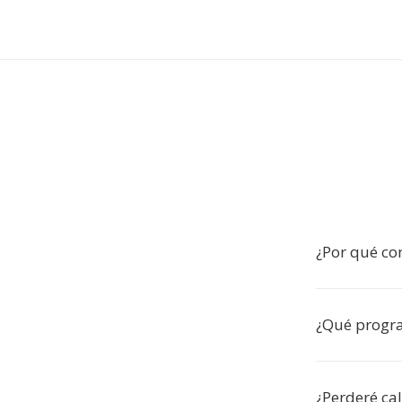
¿Por qué co
¿Qué progr
¿Perderé ca