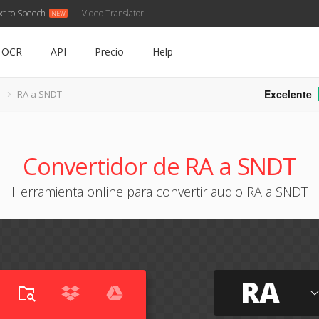
xt to Speech
Video Translator
OCR
API
Precio
Help
Excelente
RA a SNDT
Convertidor de RA a SNDT
Herramienta online para convertir audio RA a SNDT
RA