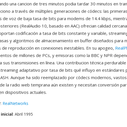
ndo una cancion de tres minutos podia tardar 30 minutos en trans
ciono a través de múltiples generaciones de códecs: las primera
 de voz de baja tasa de bits para modems de 14.4 kbps, mientra
osteriores (RealAudio 10, basado en AAC) ofrecian calidad cercana
oportan codificación a tasa de bits constante y variable, streami
tasas y algoritmos de almacenamiento en buffer diseñados para m
s de reproducción en conexiones inestables. En su apogeo,
RealP
cientos de millones de PCs, y emisoras como la BBC y NPR depen
a sus transmisiones en línea. Una contribucion técnica perdurable 
treaming adaptativo por tasa de bits qué influyo en estándares 
ASH. Aunque ha sido reemplazado por códecs modernos, vastos 
de la radio web temprana aún existen y necesitan conversión par
en dispositivos actuales.
r
:
RealNetworks
inicial
: Abril 1995