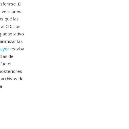
ferirse. El
s versiones
s qué las
 al CD. Los
ng adaptativo
inimizar las
layer
estaba
dian de
fue el
posteriores
archivos de
a