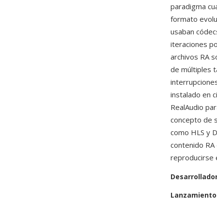
paradigma cua
formato evolu
usaban códecs
iteraciones p
archivos RA s
de múltiples 
interrupcione
instalado en 
RealAudio par
concepto de s
como HLS y D
contenido RA 
reproducirse 
Desarrollado
Lanzamiento 