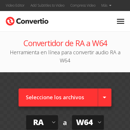
Video Editor
Add Subtitles to Video
Compress Video
Más
Convertidor de RA a W64
Herramienta en línea para convertir audio RA a
W64
Seleccione los archivos
RA
W64
a