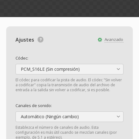
Ajustes
Avanzado
Códec:
PCM_S16LE (Sin compresión)
El códec para codificar la pista de audio. El códec "Sin volver
a codificar" copia la transmisión de audio del archivo de
entrada a la salida sin volver a codificar, si es posible.
Canales de sonido:
Automático (Ningún cambio)
Establezca el número de canales de audio. Esta
configuración es más útil cuando se mezclan canales (por
ejemplo, de 5.1 a estéreo).