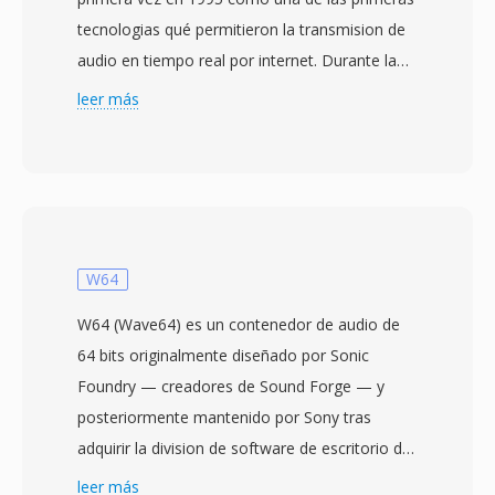
tecnologias qué permitieron la transmision de
audio en tiempo real por internet. Durante la
era del acceso telefónico, RealAudio fue
leer más
genuinamente revolucionario — permitia a los
usuarios escuchar audio mientras se
descargaba en lugar de esperar a qué se
transfiriera el archivo completo, un cambio de
paradigma cuando una cancion de tres
minutos podia tardar 30 minutos en
W64
transferirse. El formato evoluciono a través de
W64 (Wave64) es un contenedor de audio de
múltiples generaciones de códecs: las primeras
64 bits originalmente diseñado por Sonic
versiones usaban códecs de voz de baja tasa
Foundry — creadores de Sound Forge — y
de bits para modems de 14.4 kbps, mientras
posteriormente mantenido por Sony tras
qué las iteraciones posteriores (RealAudio 10,
adquirir la division de software de escritorio de
basado en AAC) ofrecian calidad cercana al CD.
Sonic Foundry en 2003. El formato aborda
leer más
Los archivos RA soportan codificación a tasa