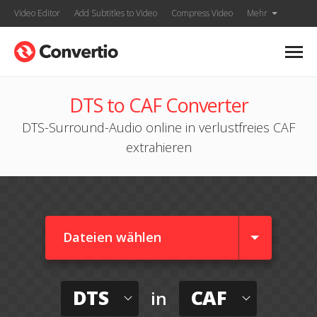
Video Editor
Add Subtitles to Video
Compress Video
Mehr
DTS to CAF Converter
DTS-Surround-Audio online in verlustfreies CAF
extrahieren
Dateien wählen
DTS
CAF
in