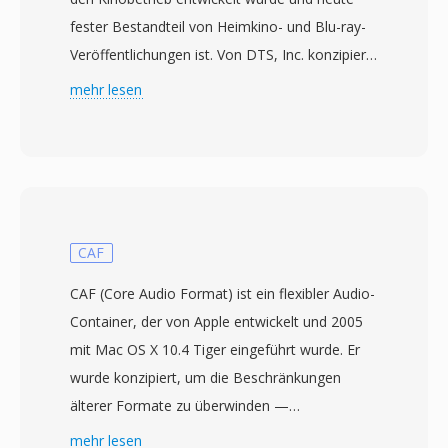
fester Bestandteil von Heimkino- und Blu-ray-
Veröffentlichungen ist. Von DTS, Inc. konzipiert
und erstmals 1993 beim Kinostart von Jurassic
mehr lesen
Park vorgestellt, liefert die Technologie bis zu
5.1 diskrete Surround-Sound-Kanäle bei
Bitraten typischerweise zwischen 768 kbps und
1,5 Mbps. Anders als konkurrierende Codecs,
die auf aggressive psychoakustische
Modellierung setzen, weist DTS jedem Kanal
CAF
ein höheres Datenbudget zu und bewahrt so
CAF (Core Audio Format) ist ein flexibler Audio-
feinere räumliche Details und leise
Container, der von Apple entwickelt und 2005
Dynamiknuancen. Das Format kodiert Audio
mit Mac OS X 10.4 Tiger eingeführt wurde. Er
mittels Subband-ADPCM in Kombination mit
wurde konzipiert, um die Beschränkungen
Vektorquantisierung und erzeugt ein
älterer Formate zu überwinden —
wahrnehmbar reichhaltiges Klangfeld. Die
insbesondere die 4-GB-
mehr lesen
erweiterte Variante DTS-HD Master Audio