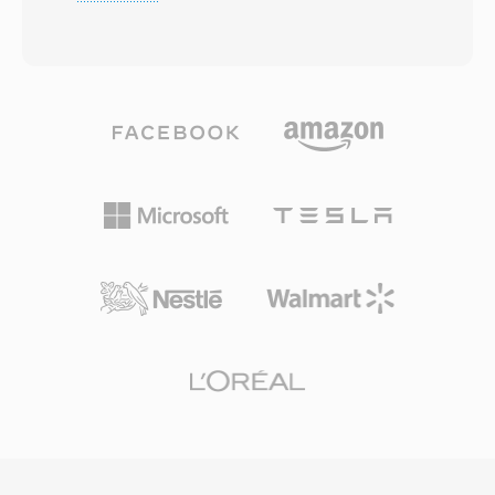
Dateigrössenbegrenzung von WAV und AIFF —
ergänzt eine verlustfreie Erweiterungsebene für
und unterstützt theoretisch unbegrenzte
bitgenaue Wiedergabe bis 24 Bit/192 kHz. Zu
Aufnahmelängen. Der Container kann praktisch
den wesentlichen Stärken zählen die breite
jeden Codec aufnehmen — AAC, ALAC, MP3,
Hardware-Verbreitung in AV-Receivern,
lineares PCM, IMA ADPCM und weitere — in
Spielkonsolen und Automotive-
einem einheitlichen Wrapper. Seine Chunk-
Infotainmentsystemen sowie eine robuste
basierte Architektur speichert Audio zusammen
Fehlerverdeckung, die kleinere Disc- oder
mit umfangreichen Metadaten wie Kanal-
Streamfehler kaschiert. Für alle, die mit
Layouts, Markerbereichen, Anmerkungen und
Surround-Sound-Inhalten für physische Medien
MIDI-Daten. Ein entscheidender Vorteil liegt im
oder hochwertiges Streaming arbeiten, bietet
Umgang mit extrem langen Aufnahmen:
DTS einen bewährten Weg vom Studiomix ins
Rundfunkanstalten und Feldtechniker können
Wohnzimmer.
stundenlang kontinuierlich aufnehmen, ohne an
Grössengrenzen zu stossen. Die flexible Codec-
Unterstützung ist eine weitere Stärke, da ein
Container sowohl hochauflösende 24-Bit/192-