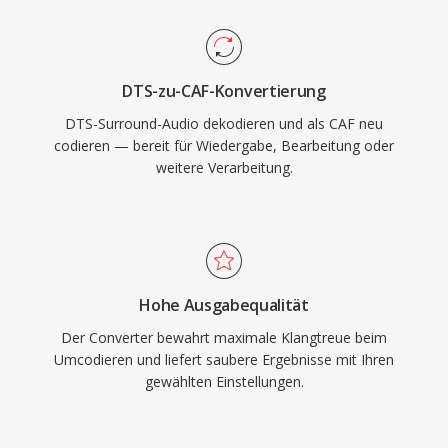
kHz-Lossless-Audiodaten als auch
komprimierte Sprache beherbergen kann.
Apples Core Audio-Framework bietet native
DTS-zu-CAF-Konvertierung
Unterstützung unter macOS und iOS und
DTS-Surround-Audio dekodieren und als CAF neu
gewährleistet latenzarme Wiedergabe in
codieren — bereit für Wiedergabe, Bearbeitung oder
professionellen Anwendungen wie Logic Pro
weitere Verarbeitung.
und Final Cut Pro. Für Apple-Workflows, die
sowohl Vielseitigkeit als auch Skalierbarkeit
erfordern, ist CAF eine außergewöhnlich
leistungsfähige Wahl.
Hohe Ausgabequalität
Der Converter bewahrt maximale Klangtreue beim
Umcodieren und liefert saubere Ergebnisse mit Ihren
gewählten Einstellungen.