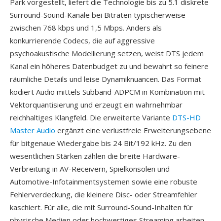
Park vorgestellt, liefert die Technologie bis zu 5.1 diskrete
Surround-Sound-Kanäle bei Bitraten typischerweise
zwischen 768 kbps und 1,5 Mbps. Anders als
konkurrierende Codecs, die auf aggressive
psychoakustische Modellierung setzen, weist DTS jedem
Kanal ein höheres Datenbudget zu und bewahrt so feinere
räumliche Details und leise Dynamiknuancen. Das Format
kodiert Audio mittels Subband-ADPCM in Kombination mit
Vektorquantisierung und erzeugt ein wahrnehmbar
reichhaltiges Klangfeld. Die erweiterte Variante
DTS-HD
Master Audio
ergänzt eine verlustfreie Erweiterungsebene
für bitgenaue Wiedergabe bis 24 Bit/192 kHz. Zu den
wesentlichen Stärken zählen die breite Hardware-
Verbreitung in AV-Receivern, Spielkonsolen und
Automotive-Infotainmentsystemen sowie eine robuste
Fehlerverdeckung, die kleinere Disc- oder Streamfehler
kaschiert. Für alle, die mit Surround-Sound-Inhalten für
physische Medien oder hochwertiges Streaming arbeiten,