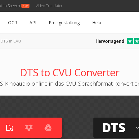
xt to Speech
Video Translator
OCR
API
Preisgestaltung
Help
Hervorragend
DTS in CVU
DTS to CVU Converter
S-Kinoaudio online in das CVU-Sprachformat konvertie
DTS