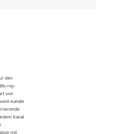
für den
Blu-ray-
art von
Sound-Kanäle
urrierende
 jedem Kanal
e
tion mit