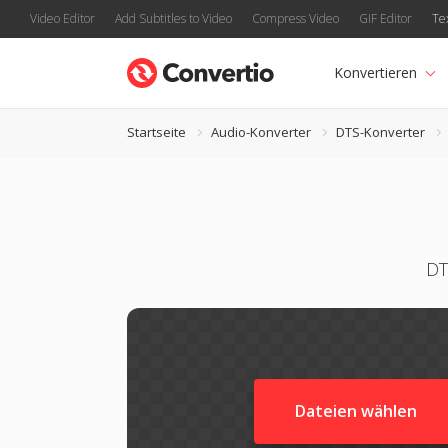
Video Editor
Add Subtitles to Video
Compress Video
GIF Editor
Te
Konvertieren
Startseite
Audio-Konverter
DTS-Konverter
DT
Dateien wählen