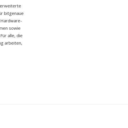
 erweiterte
ür bitgenaue
e Hardware-
emen sowie
ür alle, die
g arbeiten,