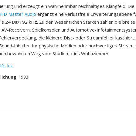
ierung und erzeugt ein wahrnehmbar reichhaltiges Klangfeld. Die
HD Master Audio
ergänzt eine verlustfreie Erweiterungsebene f
s 24 Bit/192 kHz. Zu den wesentlichen Stärken zählen die breit
n AV-Receivern, Spielkonsolen und Automotive-Infotainmentsyst
ehlerverdeckung, die kleinere Disc- oder Streamfehler kaschiert. F
Sound-Inhalten für physische Medien oder hochwertiges Streamin
inen bewährten Weg vom Studiomix ins Wohnzimmer.
S, Inc.
tlichung
: 1993