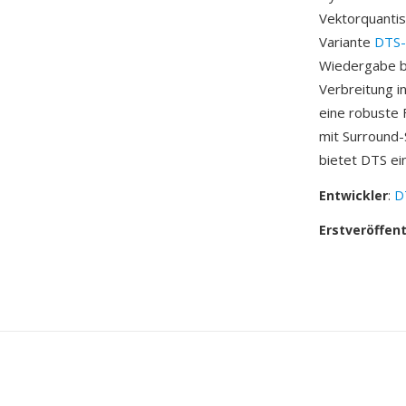
Vektorquantis
Variante
DTS-
Wiedergabe bi
Verbreitung i
eine robuste F
mit Surround-
bietet DTS e
Entwickler
:
DT
Erstveröffen