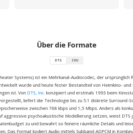
Über die Formate
DTS
CVU
Theater Systems) ist ein Mehrkanal-Audiocodec, der ursprünglich 
ntwickelt wurde und heute fester Bestandteil von Heimkino- und 
ungen ist. Von
DTS, Inc.
konzipiert und erstmals 1993 beim Kinost
vorgestellt, liefert die Technologie bis zu 5.1 diskrete Surround-
typischerweise zwischen 768 kbps und 1,5 Mbps. Anders als konk
uf aggressive psychoakustische Modellierung setzen, weist DTS
atenbudget zu und bewahrt so feinere räumliche Details und leis
en. Das Format kodiert Audio mittels Subband-ADPCM in Kombina