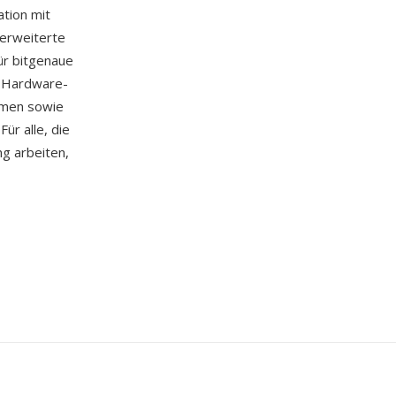
tion mit
 erweiterte
ür bitgenaue
e Hardware-
emen sowie
ür alle, die
g arbeiten,