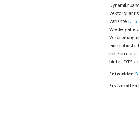
Dynamiknuanc
Vektorquantis
Variante
DTS-
Wiedergabe bi
Verbreitung i
eine robuste F
mit Surround-
bietet DTS e
Entwickler
:
DT
Erstveröffen