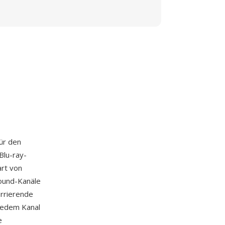
für den
Blu-ray-
art von
Sound-Kanäle
urrierende
 jedem Kanal
e