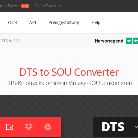
xt to Speech
Video Translator
OCR
API
Preisgestaltung
Help
Hervorragend
DTS in SOU
DTS to SOU Converter
DTS-Kinotracks online in Vintage-SOU umkodieren
DTS