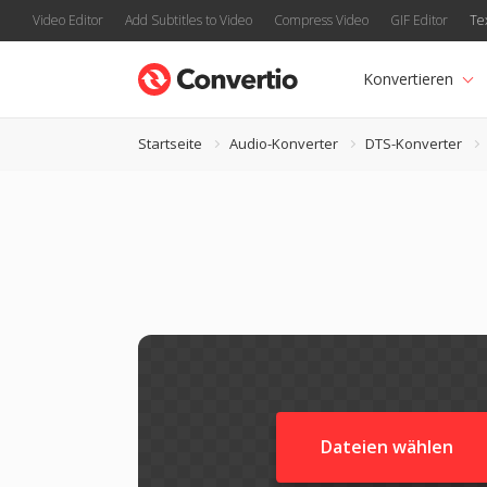
Video Editor
Add Subtitles to Video
Compress Video
GIF Editor
Te
Konvertieren
Startseite
Audio-Konverter
DTS-Konverter
Dateien wählen