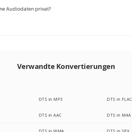
ne Audiodaten privat?
Verwandte Konvertierungen
DTS in MP3
DTS in FLA
DTS in AAC
DTS in M4A
DTS in WMA
DTS in SPX