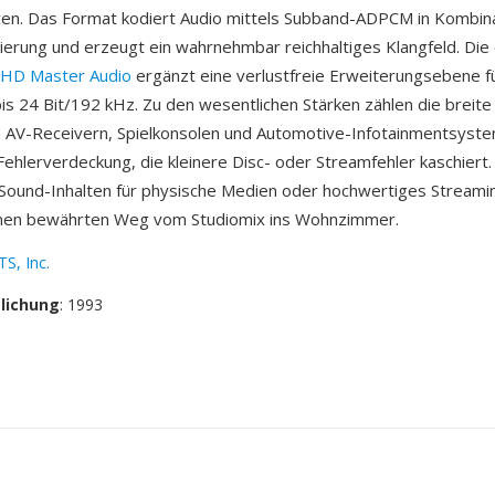
en. Das Format kodiert Audio mittels Subband-ADPCM in Kombina
ierung und erzeugt ein wahrnehmbar reichhaltiges Klangfeld. Die
HD Master Audio
ergänzt eine verlustfreie Erweiterungsebene f
s 24 Bit/192 kHz. Zu den wesentlichen Stärken zählen die breit
n AV-Receivern, Spielkonsolen und Automotive-Infotainmentsyst
ehlerverdeckung, die kleinere Disc- oder Streamfehler kaschiert. F
Sound-Inhalten für physische Medien oder hochwertiges Streamin
inen bewährten Weg vom Studiomix ins Wohnzimmer.
S, Inc.
tlichung
: 1993