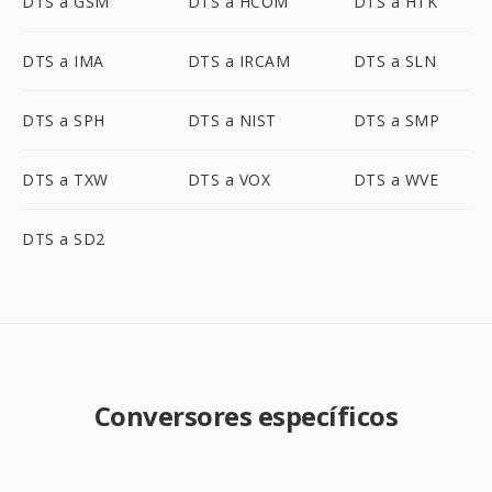
DTS a GSM
DTS a HCOM
DTS a HTK
DTS a IMA
DTS a IRCAM
DTS a SLN
DTS a SPH
DTS a NIST
DTS a SMP
DTS a TXW
DTS a VOX
DTS a WVE
DTS a SD2
Conversores específicos