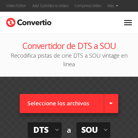
Video Editor
Add Subtitles to Video
Compress Video
Más
Convertidor de DTS a SOU
Recodifica pistas de cine DTS a SOU vintage en
linea
Seleccione los archivos
DTS
SOU
a