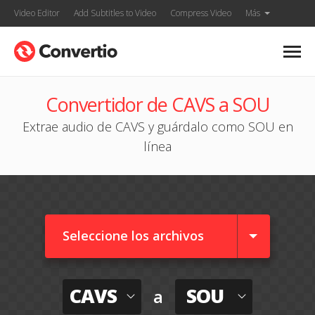
Video Editor
Add Subtitles to Video
Compress Video
Más
Convertidor de CAVS a SOU
Extrae audio de CAVS y guárdalo como SOU en
línea
Seleccione los archivos
CAVS
SOU
a