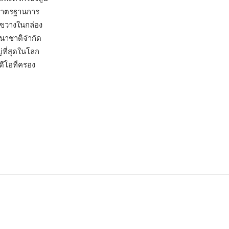
นมาตรฐานการ
งขวางในกล่อง
านาชาติจำกัด
่ที่สุดในโลก
ดีโอที่ครอง