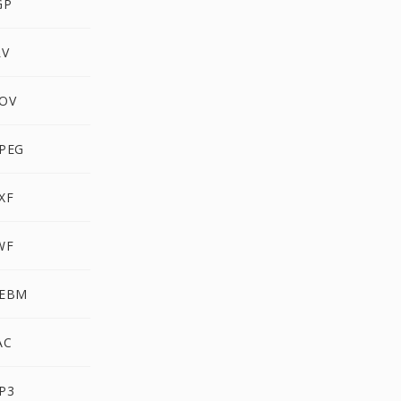
GP
LV
MOV
MPEG
XF
WF
WEBM
AC
MP3