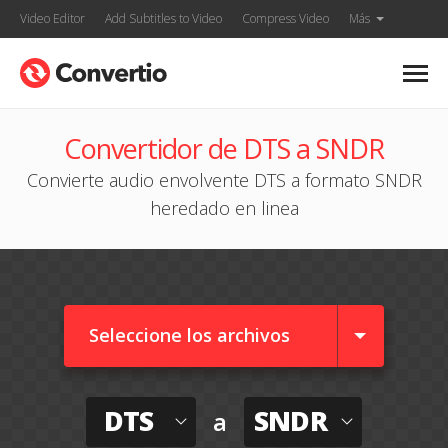
Video Editor
Add Subtitles to Video
Compress Video
Más
Convertidor de DTS a SNDR
Convierte audio envolvente DTS a formato SNDR
heredado en linea
Seleccione los archivos
DTS
SNDR
a