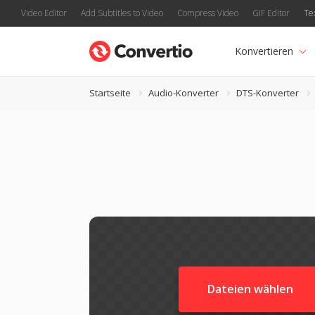
Video Editor
Add Subtitles to Video
Compress Video
GIF Editor
Te
Konvertieren
Startseite
Audio-Konverter
DTS-Konverter
Dateien wählen