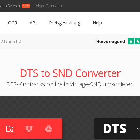
xt to Speech
Video Translator
OCR
API
Preisgestaltung
Help
Hervorragend
DTS in SND
DTS to SND Converter
DTS-Kinotracks online in Vintage-SND umkodieren
DTS