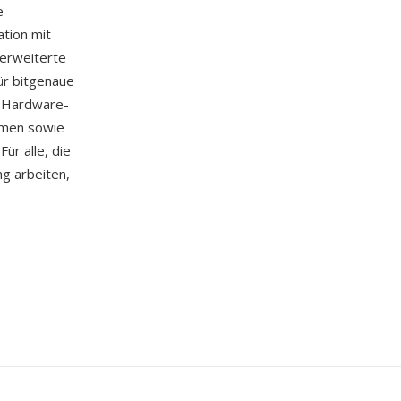
e
tion mit
 erweiterte
ür bitgenaue
e Hardware-
emen sowie
ür alle, die
g arbeiten,