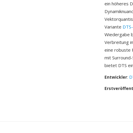
ein höheres D
Dynamiknuanc
Vektorquantis
Variante
DTS-
Wiedergabe bi
Verbreitung i
eine robuste F
mit Surround-
bietet DTS e
Entwickler
:
DT
Erstveröffen