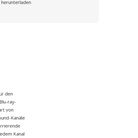
herunterladen
für den
Blu-ray-
art von
Sound-Kanäle
urrierende
 jedem Kanal