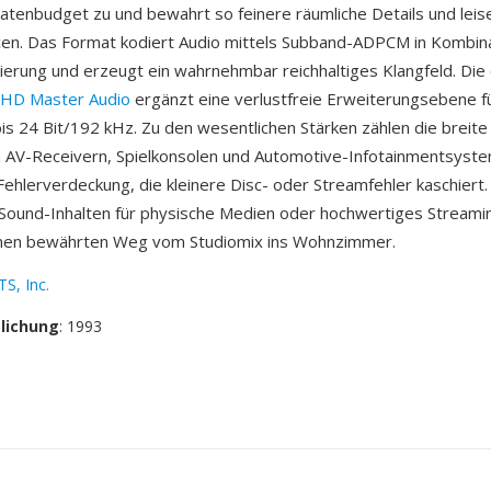
atenbudget zu und bewahrt so feinere räumliche Details und leis
en. Das Format kodiert Audio mittels Subband-ADPCM in Kombina
ierung und erzeugt ein wahrnehmbar reichhaltiges Klangfeld. Die
HD Master Audio
ergänzt eine verlustfreie Erweiterungsebene f
s 24 Bit/192 kHz. Zu den wesentlichen Stärken zählen die breit
n AV-Receivern, Spielkonsolen und Automotive-Infotainmentsyst
ehlerverdeckung, die kleinere Disc- oder Streamfehler kaschiert. F
Sound-Inhalten für physische Medien oder hochwertiges Streamin
inen bewährten Weg vom Studiomix ins Wohnzimmer.
S, Inc.
tlichung
: 1993