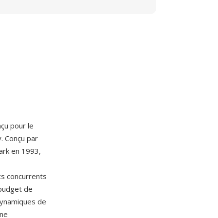
nçu pour le
y. Conçu par
Park en 1993,
cs concurrents
 budget de
 dynamiques de
une