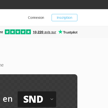
Connexion
Inscription
nt
10,220
avis sur
ne
SND
en