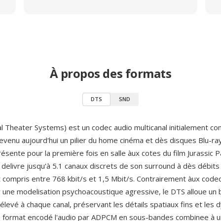
À propos des formats
DTS
SND
al Theater Systems) est un codec audio multicanal initialement co
evenu aujourd'hui un pilier du home cinéma et dès disques Blu-ra
ésente pour la première fois en salle àux cotes du film Jurassic 
 delivre jusqu'à 5.1 canaux discrets de son surround à dès débits
compris entre 768 kbit/s et 1,5 Mbit/s. Contrairement àux code
r une modelisation psychoacoustique agressive, le DTS alloue un
élevé à chaque canal, préservant les détails spatiaux fins et les
e format encodé l'audio par ADPCM en sous-bandes combinee à 