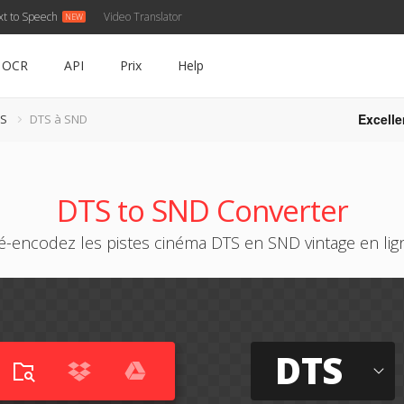
xt to Speech
Video Translator
OCR
API
Prix
Help
Excelle
TS
DTS à SND
DTS to SND Converter
é-encodez les pistes cinéma DTS en SND vintage en lig
DTS