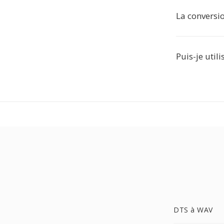
La conversio
Puis-je util
DTS à WAV