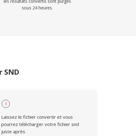
les résultats convertis sont purgés
sous 24 heures.
er SND
3
Laissez le fichier convertir et vous
pourrez télécharger votre fichier snd
juste après