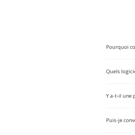
Pourquoi co
Quels logici
Y a-t-il une
Puis-je conv