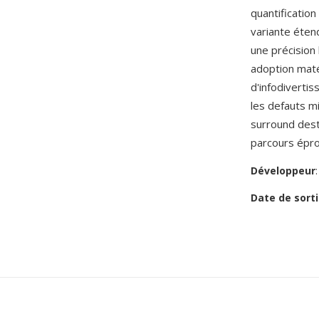
quantification
variante éten
une précision
adoption maté
d'infodiverti
les defauts m
surround dest
parcours épro
Développeur
Date de sorti