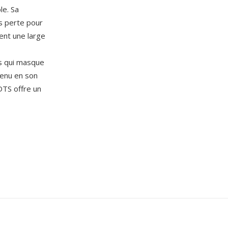
le. Sa
s perte pour
ent une large
rs qui masque
tenu en son
DTS offre un