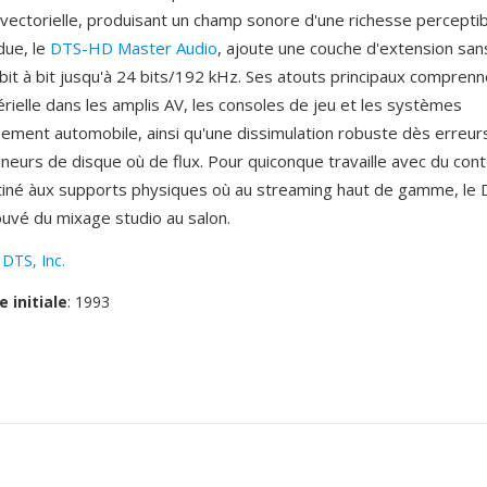
 vectorielle, produisant un champ sonore d'une richesse perceptib
due, le
DTS-HD Master Audio
, ajoute une couche d'extension san
 bit à bit jusqu'à 24 bits/192 kHz. Ses atouts principaux comprenn
rielle dans les amplis AV, les consoles de jeu et les systèmes
ssement automobile, ainsi qu'une dissimulation robuste dès erreu
ineurs de disque où de flux. Pour quiconque travaille avec du con
iné àux supports physiques où au streaming haut de gamme, le 
uvé du mixage studio au salon.
:
DTS, Inc.
e initiale
: 1993