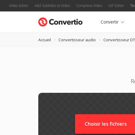
Video Editor
Add Subtitles to Video
Compress Video
GIF Editor
Te
Convertir
Accueil
Convertisseur audio
Convertisseur D
R
Choisir les fichiers