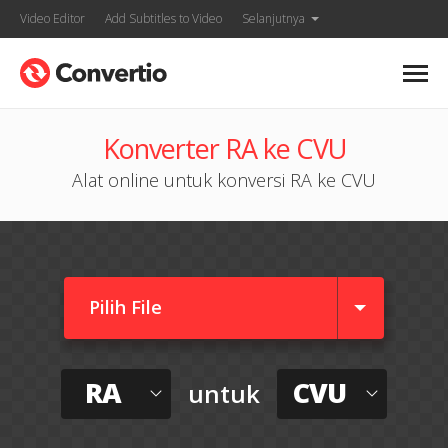
Video Editor
Add Subtitles to Video
Selanjutnya
Konverter RA ke CVU
Alat online untuk konversi RA ke CVU
Pilih File
RA
CVU
untuk