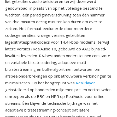
liet gebruikers audio beluisteren terwijl deze werd
gedownload, in plaats van op het volledige bestand te
wachten, één paradigmaverschuiving toen één nummer
van drie minuten dertig minuten kon duren om over te
zetten. Het formaat evolueerde door meerdere
codecgeneraties: vroege versies gebruikten
lagebitratespraakcodecs voor 14,4 kbps-modems, terwijl
latere versies (RealAudio 10, gebouwd op AAC) bijna cd-
kwaliteit leverden. RA-bestanden ondersteunen constante
en variabele bitratecodering, adaptieve multi-
bitratestreaming en bufferalgoritmen ontworpen om
afspeelonderbrekingen op onbetrouwbare verbindingen te
minimaliseren. Op het hoogtepunt was
RealPlayer
geinstalleerd op honderden miljoenen pc's en vertrouwden
omroepen als de BBC en NPR op RealAudio voor online
streams. Één blijvende technische bijdrage was het
adaptieve bitratestreaming-concept dat latere
standaarden als HLS en DASH beeinvloedde. Hoewel