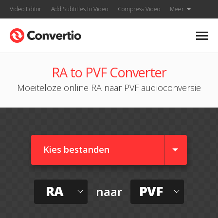
Video Editor
Add Subtitles to Video
Compress Video
Meer
RA to PVF Converter
Moeiteloze online RA naar PVF audioconversie
Kies bestanden
RA
PVF
naar