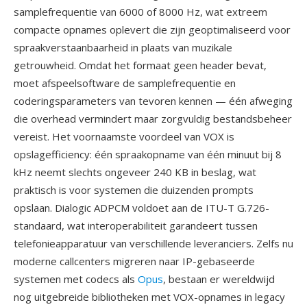
samplefrequentie van 6000 of 8000 Hz, wat extreem
compacte opnames oplevert die zijn geoptimaliseerd voor
spraakverstaanbaarheid in plaats van muzikale
getrouwheid. Omdat het formaat geen header bevat,
moet afspeelsoftware de samplefrequentie en
coderingsparameters van tevoren kennen — één afweging
die overhead vermindert maar zorgvuldig bestandsbeheer
vereist. Het voornaamste voordeel van VOX is
opslagefficiency: één spraakopname van één minuut bij 8
kHz neemt slechts ongeveer 240 KB in beslag, wat
praktisch is voor systemen die duizenden prompts
opslaan. Dialogic ADPCM voldoet aan de ITU-T G.726-
standaard, wat interoperabiliteit garandeert tussen
telefonieapparatuur van verschillende leveranciers. Zelfs nu
moderne callcenters migreren naar IP-gebaseerde
systemen met codecs als
Opus
, bestaan er wereldwijd
nog uitgebreide bibliotheken met VOX-opnames in legacy