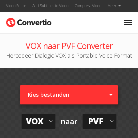
Video Editor
Add Subtitles to Video
Compress Video
Meer
VOX naar PVF Converter
Hercodeer Dialogic VOX als Portable Voice Format
Kies bestanden
VOX
PVF
naar