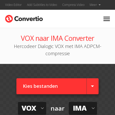
Video Editor
Add Subtitles to Video
Compress Video
Meer
VOX naar IMA Converter
Hercodeer Dialogic VOX met IMA ADPCM-
compressie
Kies bestanden
VOX
IMA
naar