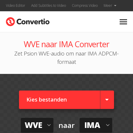
Video Editor
Add Subtitles to Video
Compress Video
Meer
WVE naar IMA Converter
Zet Psion WVE-audio om naar IMA ADPCM-
formaat
Kies bestanden
WVE
IMA
naar