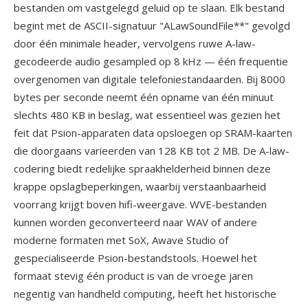
bestanden om vastgelegd geluid op te slaan. Elk bestand
begint met de ASCII-signatuur "ALawSoundFile**" gevolgd
door één minimale header, vervolgens ruwe A-law-
gecodeerde audio gesampled op 8 kHz — één frequentie
overgenomen van digitale telefoniestandaarden. Bij 8000
bytes per seconde neemt één opname van één minuut
slechts 480 KB in beslag, wat essentieel was gezien het
feit dat Psion-apparaten data opsloegen op SRAM-kaarten
die doorgaans varieerden van 128 KB tot 2 MB. De A-law-
codering biedt redelijke spraakhelderheid binnen deze
krappe opslagbeperkingen, waarbij verstaanbaarheid
voorrang krijgt boven hifi-weergave. WVE-bestanden
kunnen worden geconverteerd naar WAV of andere
moderne formaten met SoX, Awave Studio of
gespecialiseerde Psion-bestandstools. Hoewel het
formaat stevig één product is van de vroege jaren
negentig van handheld computing, heeft het historische