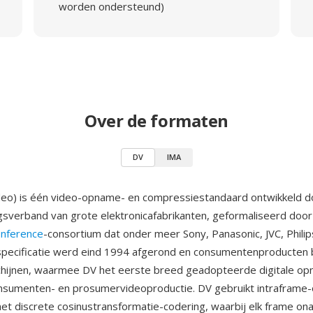
worden ondersteund)
Over de formaten
DV
IMA
ideo) is één video-opname- en compressiestandaard ontwikkeld 
verband van grote elektronicafabrikanten, geformaliseerd doo
onference
-consortium dat onder meer Sony, Panasonic, JVC, Phili
specificatie werd eind 1994 afgerond en consumentenproducten 
chijnen, waarmee DV het eerste breed geadopteerde digitale o
nsumenten- en prosumervideoproductie. DV gebruikt intraframe-
t discrete cosinustransformatie-codering, waarbij elk frame onaf