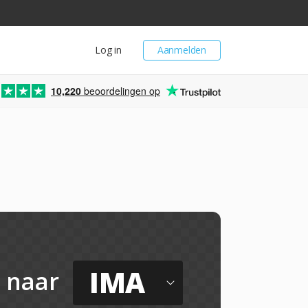
Log in
Aanmelden
10,220
beoordelingen op
IMA
naar