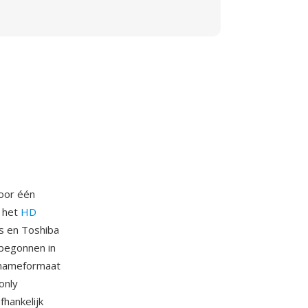
door één
r het
HD
ps en Toshiba
begonnen in
pnameformaat
only
hankelijk