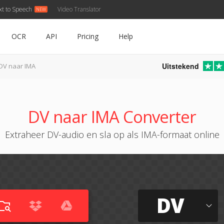
xt to Speech
Video Translator
OCR
API
Pricing
Help
Uitstekend
DV naar IMA
DV naar IMA Converter
Extraheer DV-audio en sla op als IMA-formaat online
DV