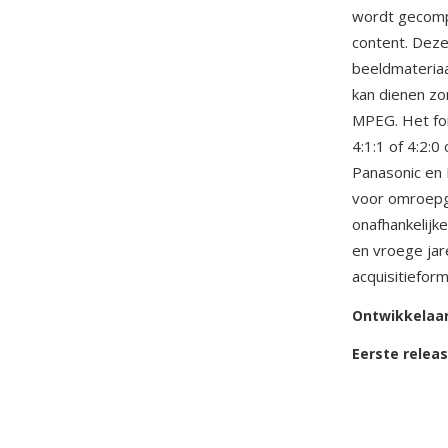
wordt gecompr
content. Deze
beeldmateriaa
kan dienen zo
MPEG. Het fo
4:1:1 of 4:2:
Panasonic e
voor omroepg
onafhankelijk
en vroege jar
acquisitieform
Ontwikkelaa
Eerste relea