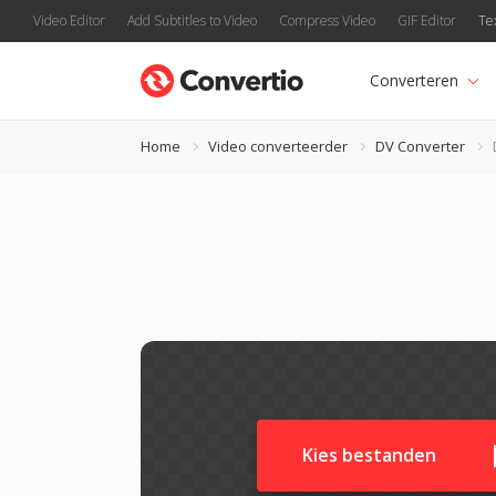
Video Editor
Add Subtitles to Video
Compress Video
GIF Editor
Te
Converteren
Home
Video converteerder
DV Converter
Kies bestanden