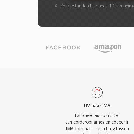
Zet bestanden hier neer. 1 GB maxim
DV naar IMA
Extraheer audio uit DV-
camcorderopnames en codeer in
IMA-formaat — een brug tussen