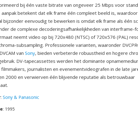
imeerd bij één vaste bitrate van ongeveer 25 Mbps voor standa
 aanpak betekent dat elk frame één compleet beeld is, waardoor
l bijzonder eenvoudig te bewerken is omdat elk frame als één sc
nder de complexe decoderingsafhankelijkheden van interframe-f
rmaat neemt video op bij 720x480 (NTSC) of 720x576 (PAL) reso
0 chroma-subsampling. Professionele varianten, waaronder DVCP
n DVCAM van
Sony
, bieden verbeterde robuustheid en hogere chro
ebruik. DV-tapecassettes werden het dominante opnamemediu
e filmmakers, journalisten en evenementvideografen in de late ja
en 2000 en verwierven één blijvende reputatie als betrouwbaar
aat.
r
:
Sony & Panasonic
se
: 1995