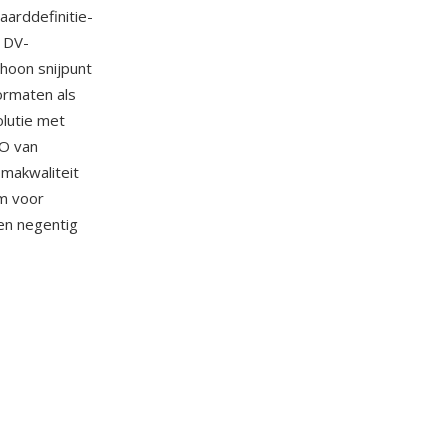
arddefinitie-
 DV-
hoon snijpunt
ormaten als
lutie met
RO van
makwaliteit
m voor
ren negentig