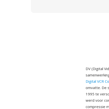
DV (Digital V
samenwerkings
Digital VCR C
omvatte. De 
1995 te vers
werd voor co
compressie me