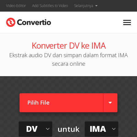
Video Editor
Add Subtitles to Video
Selanjutnya
Konverter DV ke IMA
Ekstrak audio DV dan simpan dalam format IMA
secara online
Pilih File
DV
IMA
untuk