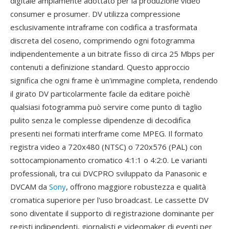
digitale ampiamente adottato per la produzione video
consumer e prosumer. DV utilizza compressione
esclusivamente intraframe con codifica a trasformata
discreta del coseno, comprimendo ogni fotogramma
indipendentemente a un bitrate fisso di circa 25 Mbps per
contenuti a definizione standard. Questo approccio
significa che ogni frame è un'immagine completa, rendendo
il girato DV particolarmente facile da editare poichè
qualsiasi fotogramma può servire come punto di taglio
pulito senza le complesse dipendenze di decodifica
presenti nei formati interframe come MPEG. Il formato
registra video a 720x480 (NTSC) o 720x576 (PAL) con
sottocampionamento cromatico 4:1:1 o 4:2:0. Le varianti
professionali, tra cui DVCPRO sviluppato da Panasonic e
DVCAM da
Sony
, offrono maggiore robustezza e qualità
cromatica superiore per l'uso broadcast. Le cassette DV
sono diventate il supporto di registrazione dominante per
registi indipendenti, giornalisti e videomaker di eventi per