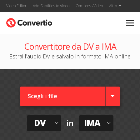
Video Editor
Add Subtitles to Video
Compress Video
Altro
Convertitore da DV a IMA
Estrai l'audio DV e salvalo in formato IMA online
Scegli i file
DV
IMA
in