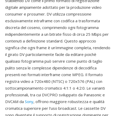
stabilendo DV come il primo formato di registrazione
digitale ampiamente adottato per la produzione video
consumer e prosumer. DV utilizza compressione
esclusivamente intraframe con codifica a trasformata
discreta del coseno, comprimendo ogni fotogramma
indipendentemente a un bitrate fisso di circa 25 Mbps per
contenuti a definizione standard. Questo approccio
significa che ogni frame è un'immagine completa, rendendo
il girato DV particolarmente facile da editare poichè
qualsiasi fotogramma può servire come punto di taglio
pulito senza le complesse dipendenze di decodifica
presenti nei formati interframe come MPEG. Il formato
registra video a 720x480 (NTSC) o 720x576 (PAL) con
sottocampionamento cromatico 4:1:1 o 4:2:0. Le varianti
professionali, tra cui DVCPRO sviluppato da Panasonic e
DVCAM da
Sony
, offrono maggiore robustezza e qualità
cromatica superiore per l'uso broadcast. Le cassette DV
sono diventate il supporto di registrazione dominante per