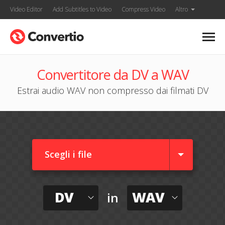
Video Editor
Add Subtitles to Video
Compress Video
Altro
Convertitore da DV a WAV
Estrai audio WAV non compresso dai filmati DV
Scegli i file
DV
WAV
in