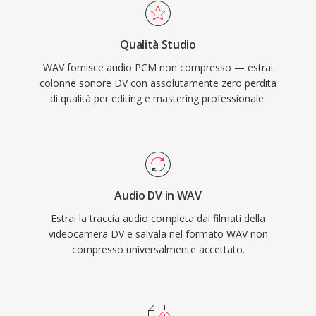
dati memorizzati sono una rappresentazione
acquisizione affidabile.
digitale esatta della registrazione originale,
Qualità Studio
rendendolo la scelta preferita per mastering e
WAV fornisce audio PCM non compresso — estrai
archiviazione. WAV supporta anche metadati
colonne sonore DV con assolutamente zero perdita
integrati attraverso chunk INFO e BWF,
di qualità per editing e mastering professionale.
consentendo timestamp e note di produzione.
Il compromesso principale è la dimensione dei
file — un minuto di stereo in qualità CD occupa
circa 10 MB — e la struttura RIFF a 32 bit
impone un limite di 4 GB, sebbene RF64
Audio DV in WAV
rimuova tale vincolo.
Estrai la traccia audio completa dai filmati della
videocamera DV e salvala nel formato WAV non
compresso universalmente accettato.