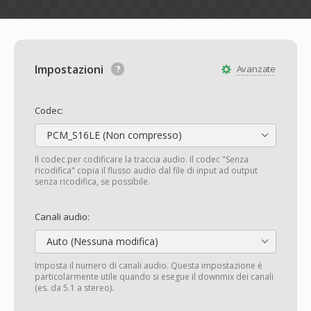
Impostazioni
Avanzate
Codec:
PCM_S16LE (Non compresso)
Il codec per codificare la traccia audio. Il codec "Senza
ricodifica" copia il flusso audio dal file di input ad output
senza ricodifica, se possibile.
Canali audio:
Auto (Nessuna modifica)
Imposta il numero di canali audio. Questa impostazione è
particolarmente utile quando si esegue il downmix dei canali
(es. da 5.1 a stereo).