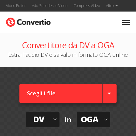
Video Editor
Add Subtitles to Video
Compress Video
Altro
Convertitore da DV a OGA
Estrai l'audio DV e salvalo in formato OGA online
Scegli i file
DV
OGA
in