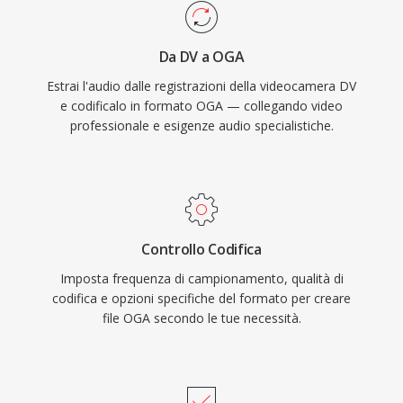
royalty, OGA evita le complessità di licenza
acquisizione affidabile.
brevettuale che interessano i formati
Da DV a OGA
proprietari. Il formato supporta metadati
Estrai l'audio dalle registrazioni della videocamera DV
tramite commenti Vorbis per taggare artista,
e codificalo in formato OGA — collegando video
album e informazioni sulla traccia in modo
professionale e esigenze audio specialistiche.
standardizzato. OGA viene riprodotto
nativamente in Firefox, nei browser basati su
Chromium, VLC e nella maggior parte degli
ambienti desktop Linux, rendendolo una scelta
pratica per la distribuzione audio sul web e i
Controllo Codifica
flussi di lavoro di archiviazione.
Imposta frequenza di campionamento, qualità di
codifica e opzioni specifiche del formato per creare
file OGA secondo le tue necessità.