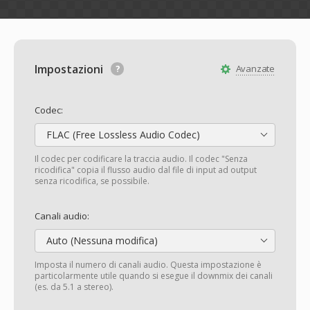
Impostazioni
Avanzate
Codec:
FLAC (Free Lossless Audio Codec)
Il codec per codificare la traccia audio. Il codec "Senza
ricodifica" copia il flusso audio dal file di input ad output
senza ricodifica, se possibile.
Canali audio:
Auto (Nessuna modifica)
Imposta il numero di canali audio. Questa impostazione è
particolarmente utile quando si esegue il downmix dei canali
(es. da 5.1 a stereo).