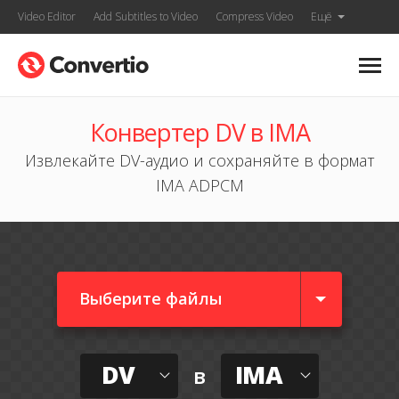
Video Editor
Add Subtitles to Video
Compress Video
Ещё
Конвертер DV в IMA
Извлекайте DV-аудио и сохраняйте в формат
IMA ADPCM
Выберите файлы
DV
IMA
в