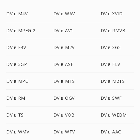
DV в M4V
DV в WAV
DV в XVID
DV в MPEG-2
DV в AV1
DV в RMVB
DV в F4V
DV в M2V
DV в 3G2
DV в 3GP
DV в ASF
DV в FLV
DV в MPG
DV в MTS
DV в M2TS
DV в RM
DV в OGV
DV в SWF
DV в TS
DV в VOB
DV в WEBM
DV в WMV
DV в WTV
DV в AAC