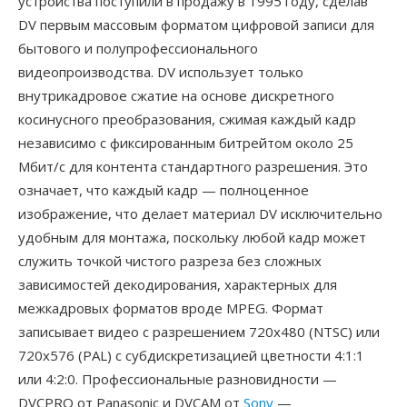
устройства поступили в продажу в 1995 году, сделав
DV первым массовым форматом цифровой записи для
бытового и полупрофессионального
видеопроизводства. DV использует только
внутрикадровое сжатие на основе дискретного
косинусного преобразования, сжимая каждый кадр
независимо с фиксированным битрейтом около 25
Мбит/с для контента стандартного разрешения. Это
означает, что каждый кадр — полноценное
изображение, что делает материал DV исключительно
удобным для монтажа, поскольку любой кадр может
служить точкой чистого разреза без сложных
зависимостей декодирования, характерных для
межкадровых форматов вроде MPEG. Формат
записывает видео с разрешением 720x480 (NTSC) или
720x576 (PAL) с субдискретизацией цветности 4:1:1
или 4:2:0. Профессиональные разновидности —
DVCPRO от Panasonic и DVCAM от
Sony
—