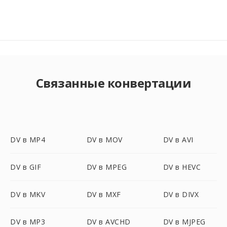
Связанные конвертации
DV в MP4
DV в MOV
DV в AVI
DV в GIF
DV в MPEG
DV в HEVC
DV в MKV
DV в MXF
DV в DIVX
DV в MP3
DV в AVCHD
DV в MJPEG