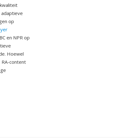
waliteit
, adaptieve
ngen op
ayer
BBC en NPR op
tieve
dde. Hoewel
n RA-content
ige