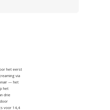
oor het eerst
treaming via
ionair — het
op het
n drie
 door
cs voor 14,4