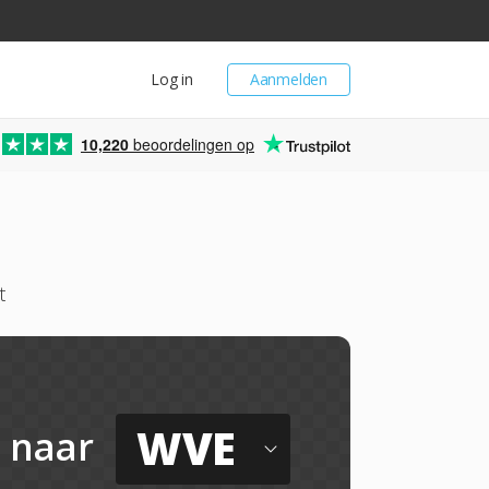
Log in
Aanmelden
10,220
beoordelingen op
t
WVE
naar