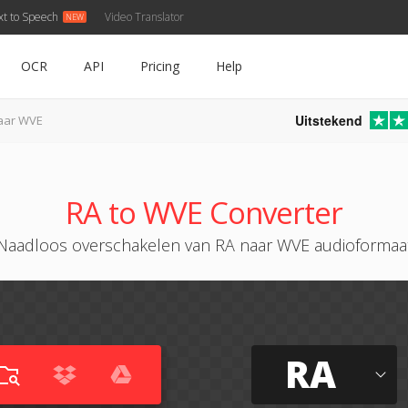
xt to Speech
Video Translator
OCR
API
Pricing
Help
Uitstekend
aar WVE
RA to WVE Converter
Naadloos overschakelen van RA naar WVE audioformaa
RA