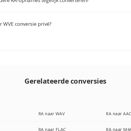
dere RA-opnames tegelijk converteren?
r WVE conversie privé?
Gerelateerde conversies
RA naar WAV
RA naar AA
RA naar FLAC
RA naar M4