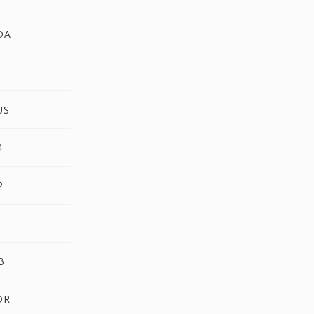
DA
US
4
2
C
B
DR