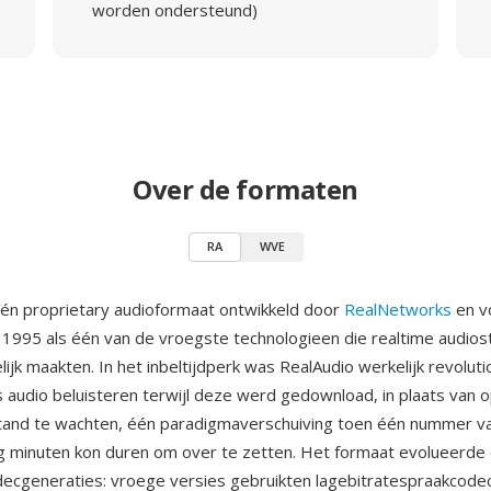
worden ondersteund)
Over de formaten
RA
WVE
één proprietary audioformaat ontwikkeld door
RealNetworks
en v
n 1995 als één van de vroegste technologieen die realtime audios
ijk maakten. In het inbeltijdperk was RealAudio werkelijk revolut
rs audio beluisteren terwijl deze werd gedownload, in plaats van 
tand te wachten, één paradigmaverschuiving toen één nummer va
g minuten kon duren om over te zetten. Het formaat evolueerde
cgeneraties: vroege versies gebruikten lagebitratespraakcode