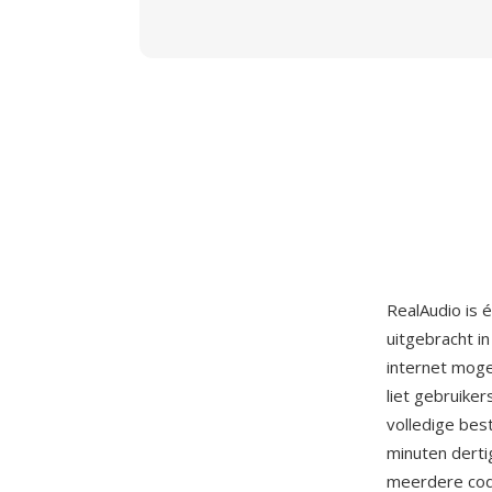
RealAudio is 
uitgebracht i
internet mogel
liet gebruike
volledige bes
minuten derti
meerdere code