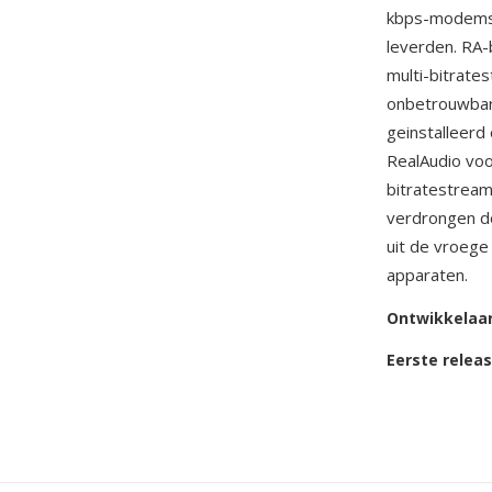
kbps-modems, 
leverden. RA-
multi-bitrate
onbetrouwbar
geinstalleer
RealAudio voo
bitratestream
verdrongen d
uit de vroege
apparaten.
Ontwikkelaa
Eerste relea