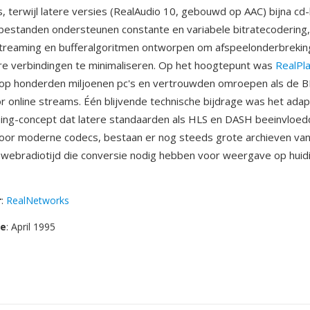
terwijl latere versies (RealAudio 10, gebouwd op AAC) bijna cd-k
bestanden ondersteunen constante en variabele bitratecodering
streaming en bufferalgoritmen ontworpen om afspeelonderbreki
e verbindingen te minimaliseren. Op het hoogtepunt was
RealPl
d op honderden miljoenen pc's en vertrouwden omroepen als de 
r online streams. Één blijvende technische bijdrage was het adap
ing-concept dat latere standaarden als HLS en DASH beeinvloe
oor moderne codecs, bestaan er nog steeds grote archieven va
 webradiotijd die conversie nodig hebben voor weergave op huid
r
:
RealNetworks
se
: April 1995