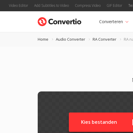
Video Editor
Add Subtitles to Video
Compress Video
GIF Editor
Te
Converteren
Home
Audio Converter
RA Converter
RA n
Kies bestanden