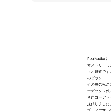
RealAudioは
オストリーミ
ィオ形式です。
のダウンロー
分の曲の転送
ーデック世代を
音声コーデック
提供しました
プティブマル