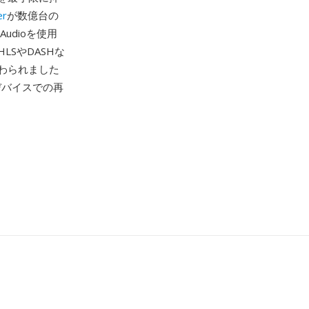
er
が数億台の
udioを使用
SやDASHな
わられました
デバイスでの再