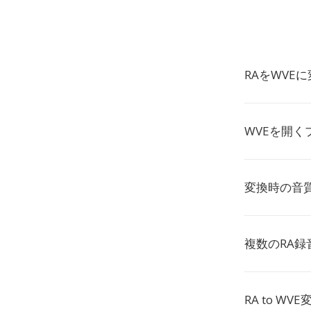
RAをWVE
WVEを開く
変換時の音
複数のRA
RA to W