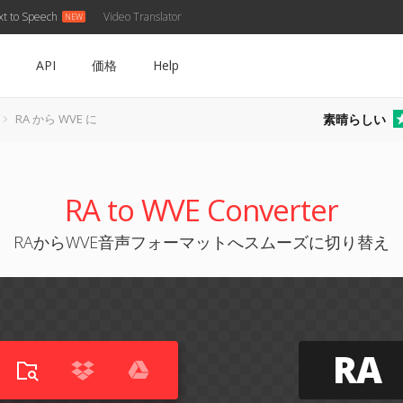
xt to Speech
Video Translator
API
価格
Help
素晴らしい
RA から WVE に
RA to WVE Converter
RAからWVE音声フォーマットへスムーズに切り替え
RA