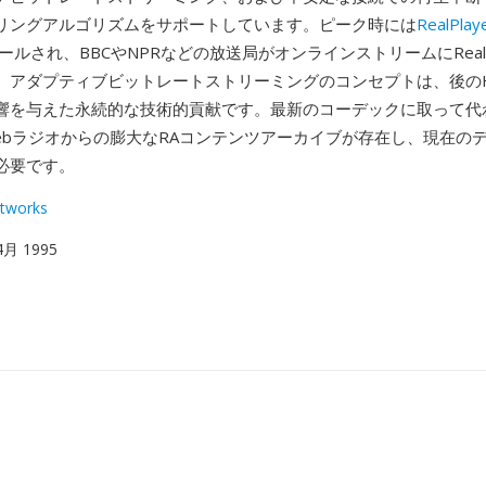
リングアルゴリズムをサポートしています。ピーク時には
RealPlay
ールされ、BBCやNPRなどの放送局がオンラインストリームにRealA
。アダプティブビットレートストリーミングのコンセプトは、後のHL
響を与えた永続的な技術的貢献です。最新のコーデックに取って代
ebラジオからの膨大なRAコンテンツアーカイブが存在し、現在の
必要です。
tworks
 4月 1995