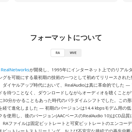
フォーマットについて
RA
WVE
、
RealNetworks
が開発し、1995年にインターネット上でのリアル
ングを可能にする最初期の技術の一つとして初めてリリースされた
ダイヤルアップ時代において、RealAudioは真に革命的でした —
ドを待つことなく、ダウンロードしながらオーディオを聴くことが
に30分かかることもあった時代のパラダイムシフトでした。この
経て進化しました — 初期のバージョンは14.4 kbpsモデム用の
を使用し、後のバージョン(AACベースのRealAudio 10)はCD品
。RAファイルは固定ビットレートと可変ビットレートのエンコー
チビットレートストリーミング、および不安定な接続での再生中断