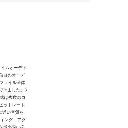
タイムオーディ
独自のオーデ
 ファイル全体
できました。3
形式は複数のコ
低ビットレート
質に近い音質を
ディング、アダ
を最小限に抑