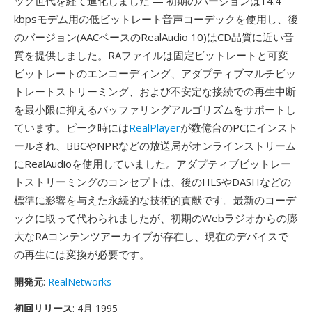
ック世代を経て進化しました — 初期のバージョンは14.4
kbpsモデム用の低ビットレート音声コーデックを使用し、後
のバージョン(AACベースのRealAudio 10)はCD品質に近い音
質を提供しました。RAファイルは固定ビットレートと可変
ビットレートのエンコーディング、アダプティブマルチビッ
トレートストリーミング、および不安定な接続での再生中断
を最小限に抑えるバッファリングアルゴリズムをサポートし
ています。ピーク時には
RealPlayer
が数億台のPCにインスト
ールされ、BBCやNPRなどの放送局がオンラインストリーム
にRealAudioを使用していました。アダプティブビットレー
トストリーミングのコンセプトは、後のHLSやDASHなどの
標準に影響を与えた永続的な技術的貢献です。最新のコーデ
ックに取って代わられましたが、初期のWebラジオからの膨
大なRAコンテンツアーカイブが存在し、現在のデバイスで
の再生には変換が必要です。
開発元
:
RealNetworks
初回リリース
: 4月 1995