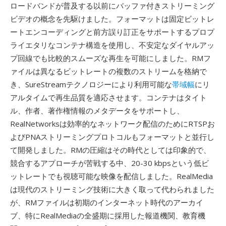
ロードバンドが普及する以前にバッファ付きストリーミング
ビデオの概念を先駆けました。フォーマットは固定ビットレ
ートエンコーディングと前方誤り訂正をサポートするプロプ
ライエタリなコンテナ構造を使用し、不安定なダイヤルアッ
プ回線でも比較的スムーズな再生を可能にしました。RMフ
ァイルは異なるビットレートの複数のストリームを格納で
き、SureStreamテクノロジーにより利用可能な
帯域幅
にリ
アルタイムで再生品質を適応させます。コンテナはタイト
ル、作者、著作権情報のメタデータをサポートし、
RealNetworksは効率的なネットワーク配信のためにRTSPお
よびPNAストリーミングプロトコルもフォーマットと並行し
て開発しました。RMの圧縮はその時代としては印象的で、
競合するアプローチが苦戦する中、20-30 kbpsという低ビ
ットレートでも視聴可能な映像を配信しました。RealMedia
は現代のストリーミング技術に大きく取って代わられました
が、RMファイルは初期のインターネット時代のアーカイ
ブ、特にRealMediaの全盛期に採用した報道機関、教育機