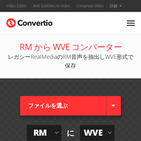
Video Editor
Add Subtitles to Video
Compress Video
詳細
RM から WVE コンバーター
レガシーRealMediaのRM音声を抽出しWVE形式で
保存
ファイルを選ぶ
RM
WVE
に