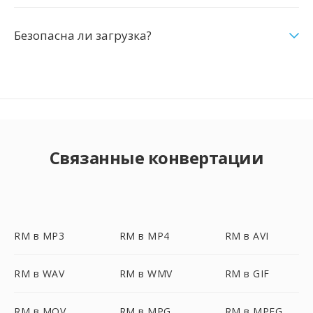
Безопасна ли загрузка?
Связанные конвертации
RM в MP3
RM в MP4
RM в AVI
RM в WAV
RM в WMV
RM в GIF
RM в MOV
RM в MPG
RM в MPEG