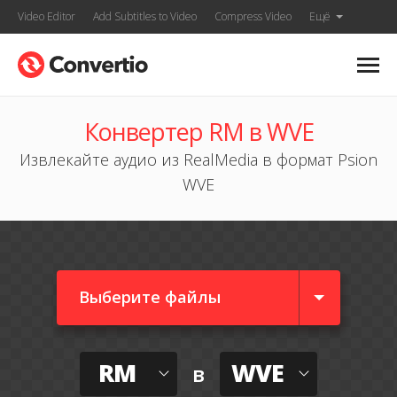
Video Editor
Add Subtitles to Video
Compress Video
Ещё
Конвертер RM в WVE
Извлекайте аудио из RealMedia в формат Psion
WVE
Выберите файлы
RM
WVE
в