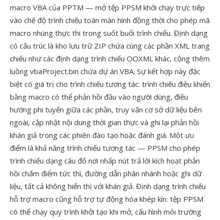
macro VBA của PPTM — mở tệp PPSM khởi chạy trực tiếp
vào chế độ trình chiếu toàn màn hình đồng thời cho phép mã
macro nhúng thực thi trong suốt buổi trình chiếu. Định dạng
có cấu trúc là kho lưu trữ ZIP chứa cùng các phần XML trang
chiếu như các định dạng trình chiếu OOXML khác, cộng thêm
luồng vbaProject.bin chứa dự án VBA. Sự kết hợp này đặc
biệt có giá trị cho trình chiếu tương tác: trình chiếu điều khiển
bằng macro có thể phản hồi đầu vào người dùng, điều
hướng phi tuyến giữa các phần, truy vấn cơ sở dữ liệu bên
ngoài, cập nhật nội dung thời gian thực và ghi lại phản hồi
khán giả trong các phiên đào tạo hoặc đánh giá. Một ưu
điểm là khả năng trình chiếu tương tác — PPSM cho phép
trình chiếu dạng câu đố nơi nhấp nút trả lời kích hoạt phản
hồi chấm điểm tức thì, đường dẫn phân nhánh hoặc ghi dữ
liệu, tất cả không hiển thị với khán giả. Định dạng trình chiếu
hỗ trợ macro cũng hỗ trợ tự động hóa khép kín: tệp PPSM
có thể chạy quy trình khởi tạo khi mở, cấu hình môi trường