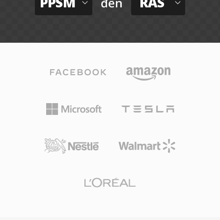
PPSM
RAS
đến