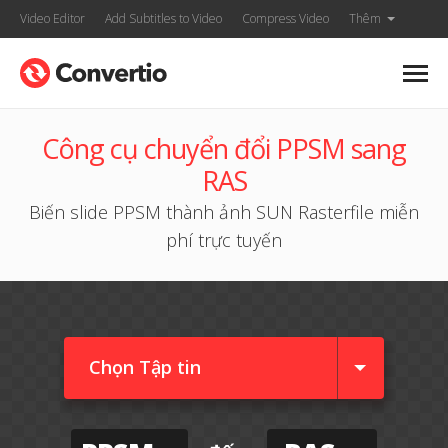
Video Editor
Add Subtitles to Video
Compress Video
Thêm
Công cụ chuyển đổi PPSM sang
RAS
Biến slide PPSM thành ảnh SUN Rasterfile miễn
phí trực tuyến
Chọn Tập tin