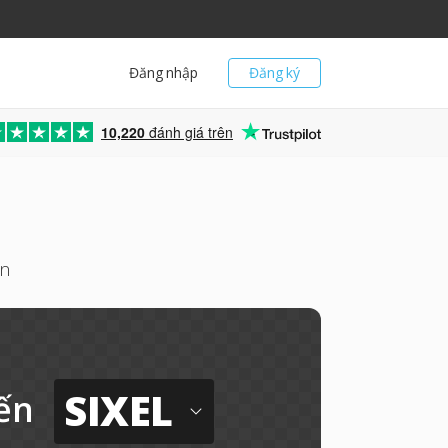
Đăng nhập
Đăng ký
10,220
đánh giá trên
ến
SIXEL
ến