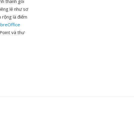
nh thành gói
iêng lẻ như sơ
 rộng là điểm
ibreOffice
Point và thư