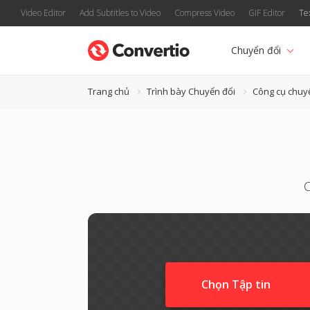
Video Editor
Add Subtitles to Video
Compress Video
GIF Editor
Te
Chuyển đổi
Trang chủ
Trình bày Chuyển đổi
Công cụ chuy
C
Chọn Tập tin