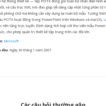
lý hệ thống thiết kế — tệp POTX đóng gói toàn bộ nhận diện hình ả
hối, và cấu trúc XML mô-đun giúp dễ dàng cập nhật từng phần tử r
ộ phông chữ mà không cần xây dựng lại toàn bộ mẫu. Tương thích
ẫu POTX hoạt động trong PowerPoint trên Windows và macOS,
L
c nền tảng trực tuyến. Định dạng tích hợp với thư viện mẫu Power
ức, cho phép quản trị thiết kế tập trung trên các đội lớn.
ển
:
Microsoft
n đầu
: Ngày 30 tháng 1 năm 2007
Các câu hỏi thường gặp