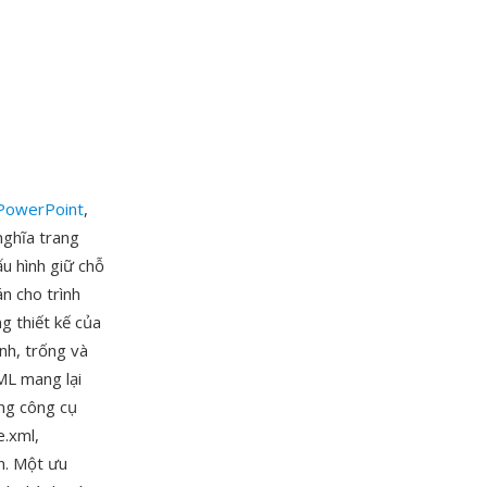
 PowerPoint
,
nghĩa trang
ấu hình giữ chỗ
n cho trình
g thiết kế của
ánh, trống và
XML mang lại
ằng công cụ
e.xml,
ơn. Một ưu