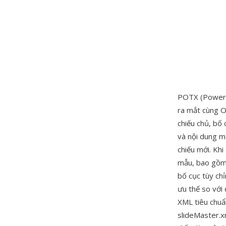
POTX (PowerP
ra mắt cùng O
chiếu chủ, bố 
và nội dung mặ
chiếu mới. Kh
mẫu, bao gồm n
bố cục tùy chỉ
ưu thế so với
XML tiêu chuẩn
slideMaster.x