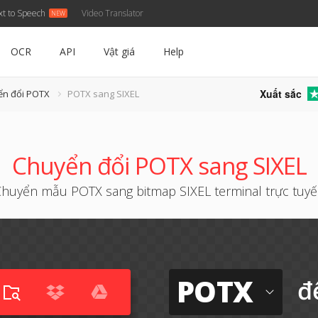
xt to Speech
Video Translator
OCR
API
Vật giá
Help
Xuất sắc
ển đổi POTX
POTX sang SIXEL
Chuyển đổi POTX sang SIXEL
huyển mẫu POTX sang bitmap SIXEL terminal trực tuy
POTX
đ