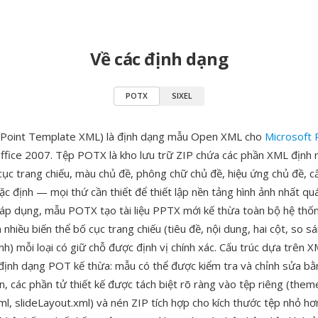
Về các định dạng
POTX
SIXEL
oint Template XML) là định dạng mẫu Open XML cho
Microsoft
ffice 2007. Tệp POTX là kho lưu trữ ZIP chứa các phần XML định 
cục trang chiếu, màu chủ đề, phông chữ chủ đề, hiệu ứng chủ đề, c
c định — mọi thứ cần thiết để thiết lập nền tảng hình ảnh nhất quá
i áp dụng, mẫu POTX tạo tài liệu PPTX mới kế thừa toàn bộ hệ thốn
hiều biến thể bố cục trang chiếu (tiêu đề, nội dung, hai cột, so s
nh) mỗi loại có giữ chỗ được định vị chính xác. Cấu trúc dựa trên 
 định dạng POT kế thừa: mẫu có thể được kiểm tra và chỉnh sửa b
, các phần tử thiết kế được tách biệt rõ ràng vào tệp riêng (them
ml, slideLayout.xml) và nén ZIP tích hợp cho kích thước tệp nhỏ h