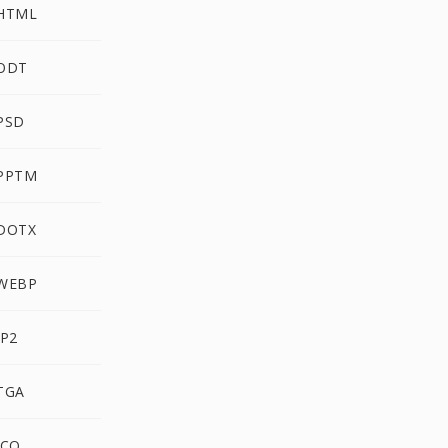
 HTML
 ODT
PSD
 PPTM
 DOTX
 WEBP
JP2
TGA
ICO