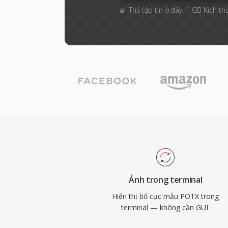
Thả tập tin ở đây. 1 GB Kích th
Ảnh trong terminal
Hiển thị bố cục mẫu POTX trong
terminal — không cần GUI.