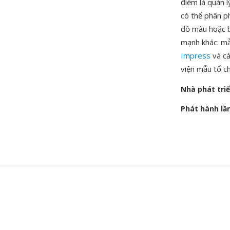
điểm là quản 
có thể phân p
đồ màu hoặc b
mạnh khác: m
Impress
và cá
viện mẫu tổ ch
Nhà phát tri
Phát hành lầ