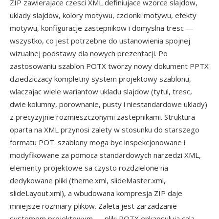
ZIP zawierajace czesci XML definiujace wzorce slajdow,
uklady slajdow, kolory motywu, czcionki motywu, efekty
motywu, konfiguracje zastepnikow i domyslna tresc —
wszystko, co jest potrzebne do ustanowienia spojnej
wizualnej podstawy dla nowych prezentacji. Po
zastosowaniu szablon POTX tworzy nowy dokument PPTX
dziedziczacy kompletny system projektowy szablonu,
wlaczajac wiele wariantow ukladu slajdow (tytul, tresc,
dwie kolumny, porownanie, pusty i niestandardowe uklady)
z precyzyjnie rozmieszczonymi zastepnikami. Struktura
oparta na XML przynosi zalety w stosunku do starszego
formatu POT: szablony moga byc inspekcjonowane i
modyfikowane za pomoca standardowych narzedzi XML,
elementy projektowe sa czysto rozdzielone na
dedykowane pliki (theme.xml, slideMaster.xml,
slideLayout.xml), a wbudowana kompresja ZIP daje
mniejsze rozmiary plikow. Zaleta jest zarzadzanie
systemem projektowym — pliki POTX enkapsuluja cala