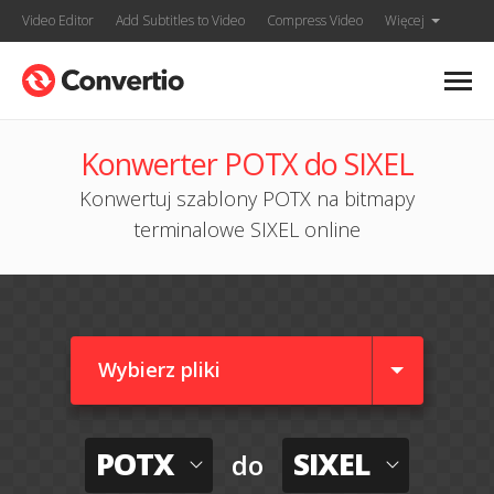
Video Editor
Add Subtitles to Video
Compress Video
Więcej
Konwerter POTX do SIXEL
Konwertuj szablony POTX na bitmapy
terminalowe SIXEL online
Wybierz pliki
POTX
SIXEL
do