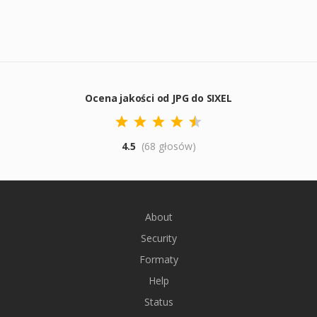
Ocena jakości od JPG do SIXEL
4.5
(68 głosów)
About
Security
Formaty
Help
Status