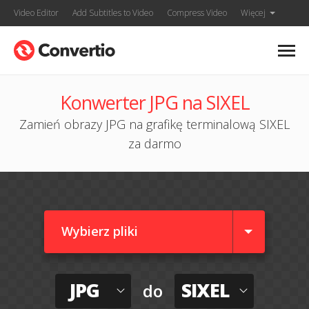
Video Editor
Add Subtitles to Video
Compress Video
Więcej
Konwerter JPG na SIXEL
Zamień obrazy JPG na grafikę terminalową SIXEL
za darmo
Wybierz pliki
JPG
SIXEL
do