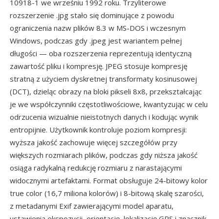
10918-1 we wrześniu 1992 roku. Trzyliterowe
rozszerzenie .jpg stało się dominujące z powodu
ograniczenia nazw plików 8.3 w MS-DOS i wczesnym
Windows, podczas gdy .jpeg jest wariantem pełnej
długości — oba rozszerzenia reprezentują identyczną
zawartość pliku i kompresję. JPEG stosuje kompresję
stratną z użyciem dyskretnej transformaty kosinusowej
(DCT), dzieląc obrazy na bloki pikseli 8x8, przekształcając
je we współczynniki częstotliwościowe, kwantyzując w celu
odrzucenia wizualnie nieistotnych danych i kodując wynik
entropijnie. Użytkownik kontroluje poziom kompresji:
wyższa jakość zachowuje więcej szczegółów przy
większych rozmiarach plików, podczas gdy niższa jakość
osiąga radykalną redukcję rozmiaru z narastającymi
widocznymi artefaktami. Format obsługuje 24-bitowy kolor
true color (16,7 miliona kolorów) i 8-bitową skalę szarości,
z metadanymi Exif zawierającymi model aparatu,
ustawienia ekspozycji, orientację, lokalizację GPS i znacznik