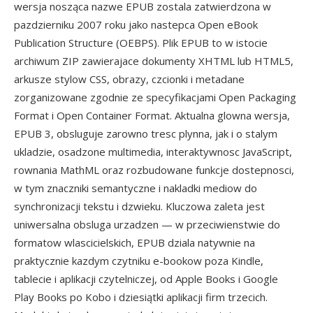
wersja nosząca nazwe EPUB zostala zatwierdzona w
pazdzierniku 2007 roku jako nastepca Open eBook
Publication Structure (OEBPS). Plik EPUB to w istocie
archiwum ZIP zawierajace dokumenty XHTML lub HTML5,
arkusze stylow CSS, obrazy, czcionki i metadane
zorganizowane zgodnie ze specyfikacjami Open Packaging
Format i Open Container Format. Aktualna glowna wersja,
EPUB 3, obsluguje zarowno tresc plynna, jak i o stalym
ukladzie, osadzone multimedia, interaktywnosc JavaScript,
rownania MathML oraz rozbudowane funkcje dostepnosci,
w tym znaczniki semantyczne i nakladki mediow do
synchronizacji tekstu i dzwieku. Kluczowa zaleta jest
uniwersalna obsluga urzadzen — w przeciwienstwie do
formatow wlascicielskich, EPUB dziala natywnie na
praktycznie kazdym czytniku e-bookow poza Kindle,
tablecie i aplikacji czytelniczej, od Apple Books i Google
Play Books po Kobo i dziesiątki aplikacji firm trzecich.