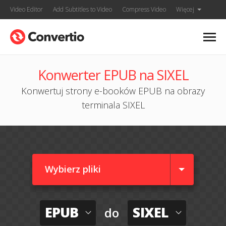
Video Editor
Add Subtitles to Video
Compress Video
Więcej
Konwerter EPUB na SIXEL
Konwertuj strony e-booków EPUB na obrazy
terminala SIXEL
Wybierz pliki
EPUB
SIXEL
do