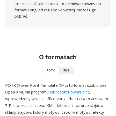
Poczekaj, aż plik zostanie przekonwertowany do
formatu png; od razu po konwersji możesz go
pobrać.
O formatach
POTX
PNG
POTX (PowerPoint Template XML) to format szablonow
Open XML dla programu
Microsoft PowerPoint
,
wprowadzony wraz z Office 2007. Plik POTX to archiwum
ZIP zawierajace czesci XML definiujace wzorce slajdow,
uklady slajdow, kolory motywu, czcionki motywu, efekty