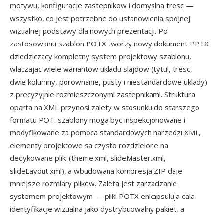
motywu, konfiguracje zastepnikow i domyslna tresc —
wszystko, co jest potrzebne do ustanowienia spojnej
wizualnej podstawy dla nowych prezentacji. Po
zastosowaniu szablon POTX tworzy nowy dokument PPTX
dziedziczacy kompletny system projektowy szablonu,
wlaczajac wiele wariantow ukladu slajdow (tytul, tresc,
dwie kolumny, porownanie, pusty i niestandardowe uklady)
z precyzyjnie rozmieszczonymi zastepnikami. Struktura
oparta na XML przynosi zalety w stosunku do starszego
formatu POT: szablony moga byc inspekcjonowane i
modyfikowane za pomoca standardowych narzedzi XML,
elementy projektowe sa czysto rozdzielone na
dedykowane pliki (theme.xml, slideMaster.xml,
slideLayout.xml), a wbudowana kompresja ZIP daje
mniejsze rozmiary plikow. Zaleta jest zarzadzanie
systemem projektowym — pliki POTX enkapsuluja cala
identyfikacje wizualna jako dystrybuowalny pakiet, a