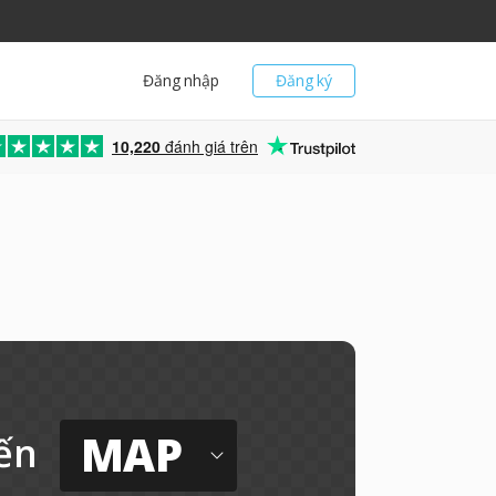
Đăng nhập
Đăng ký
10,220
đánh giá trên
n
MAP
ến