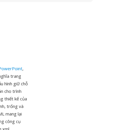
 PowerPoint
,
nghĩa trang
ấu hình giữ chỗ
n cho trình
g thiết kế của
ánh, trống và
XML mang lại
ằng công cụ
e.xml,