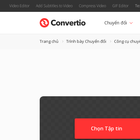
Video Editor
Add Subtitles to Video
Compress Video
GIF Editor
Te
Chuyển đổi
Trang chủ
Trình bày Chuyển đổi
Công cụ chuy
Chọn Tập tin