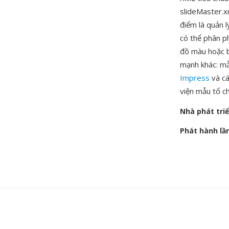
slideMaster.x
điểm là quản 
có thể phân p
đồ màu hoặc b
mạnh khác: m
Impress
và cá
viện mẫu tổ ch
Nhà phát tri
Phát hành lầ