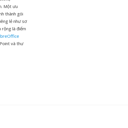
ơn. Một ưu
nh thành gói
iêng lẻ như sơ
 rộng là điểm
ibreOffice
Point và thư