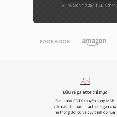
Thả tập tin ở đây. 1 GB Kích th
Đầu ra palette chỉ mục
Slide mẫu POTX chuyển sang MAP
với màu chỉ mục — ảnh nhỏ gọn cho
hệ thống đời cũ và quy trình đồ họa