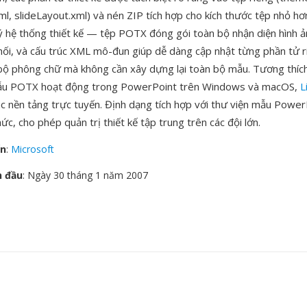
ml, slideLayout.xml) và nén ZIP tích hợp cho kích thước tệp nhỏ h
lý hệ thống thiết kế — tệp POTX đóng gói toàn bộ nhận diện hình ả
hối, và cấu trúc XML mô-đun giúp dễ dàng cập nhật từng phần tử r
ộ phông chữ mà không cần xây dựng lại toàn bộ mẫu. Tương thích
ẫu POTX hoạt động trong PowerPoint trên Windows và macOS,
L
c nền tảng trực tuyến. Định dạng tích hợp với thư viện mẫu Power
ức, cho phép quản trị thiết kế tập trung trên các đội lớn.
ển
:
Microsoft
n đầu
: Ngày 30 tháng 1 năm 2007