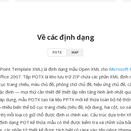
Về các định dạng
POTX
MAP
oint Template XML) là định dạng mẫu Open XML cho
Microsoft
ffice 2007. Tệp POTX là kho lưu trữ ZIP chứa các phần XML định 
cục trang chiếu, màu chủ đề, phông chữ chủ đề, hiệu ứng chủ đề, c
c định — mọi thứ cần thiết để thiết lập nền tảng hình ảnh nhất quá
i áp dụng, mẫu POTX tạo tài liệu PPTX mới kế thừa toàn bộ hệ thốn
hiều biến thể bố cục trang chiếu (tiêu đề, nội dung, hai cột, so s
nh) mỗi loại có giữ chỗ được định vị chính xác. Cấu trúc dựa trên 
 định dạng POT kế thừa: mẫu có thể được kiểm tra và chỉnh sửa b
, các phần tử thiết kế được tách biệt rõ ràng vào tệp riêng (them