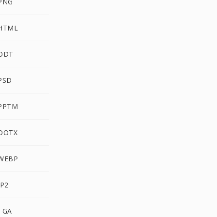
 PNG
 HTML
 ODT
PSD
 PPTM
 DOTX
 WEBP
JP2
TGA