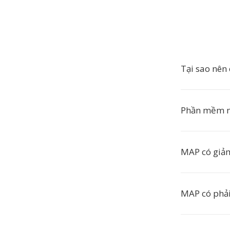
Tại sao nê
Phần mềm n
MAP có giả
MAP có phải