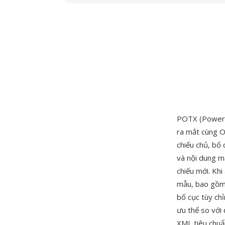
POTX (PowerP
ra mắt cùng O
chiếu chủ, bố 
và nội dung mặ
chiếu mới. Kh
mẫu, bao gồm n
bố cục tùy chỉ
ưu thế so với
XML tiêu chuẩn