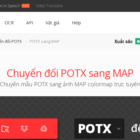
xt to Speech
Video Translator
OCR
API
Vật giá
Help
Xuất sắc
ển đổi POTX
POTX sang MAP
Chuyển đổi POTX sang MAP
Chuyển mẫu POTX sang ảnh MAP colormap trực tuyế
POTX
đ