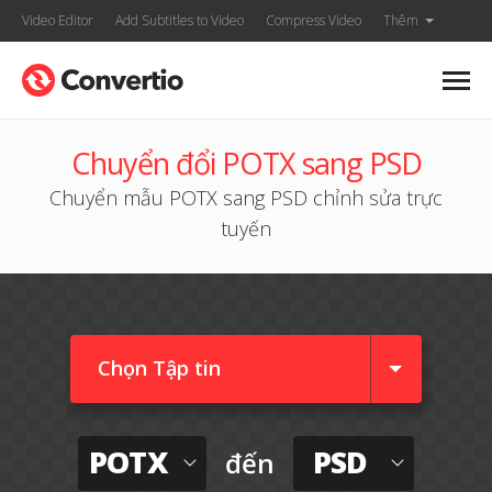
Video Editor
Add Subtitles to Video
Compress Video
Thêm
Chuyển đổi POTX sang PSD
Chuyển mẫu POTX sang PSD chỉnh sửa trực
tuyến
Chọn Tập tin
POTX
PSD
đến