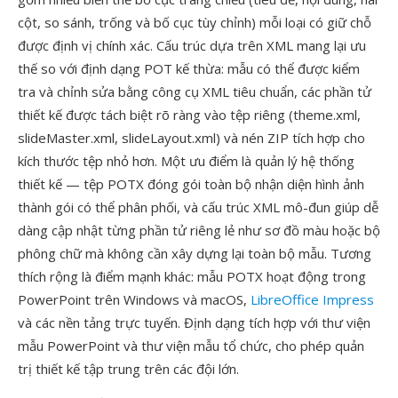
cột, so sánh, trống và bố cục tùy chỉnh) mỗi loại có giữ chỗ
được định vị chính xác. Cấu trúc dựa trên XML mang lại ưu
thế so với định dạng POT kế thừa: mẫu có thể được kiểm
tra và chỉnh sửa bằng công cụ XML tiêu chuẩn, các phần tử
thiết kế được tách biệt rõ ràng vào tệp riêng (theme.xml,
slideMaster.xml, slideLayout.xml) và nén ZIP tích hợp cho
kích thước tệp nhỏ hơn. Một ưu điểm là quản lý hệ thống
thiết kế — tệp POTX đóng gói toàn bộ nhận diện hình ảnh
thành gói có thể phân phối, và cấu trúc XML mô-đun giúp dễ
dàng cập nhật từng phần tử riêng lẻ như sơ đồ màu hoặc bộ
phông chữ mà không cần xây dựng lại toàn bộ mẫu. Tương
thích rộng là điểm mạnh khác: mẫu POTX hoạt động trong
PowerPoint trên Windows và macOS,
LibreOffice Impress
và các nền tảng trực tuyến. Định dạng tích hợp với thư viện
mẫu PowerPoint và thư viện mẫu tổ chức, cho phép quản
trị thiết kế tập trung trên các đội lớn.