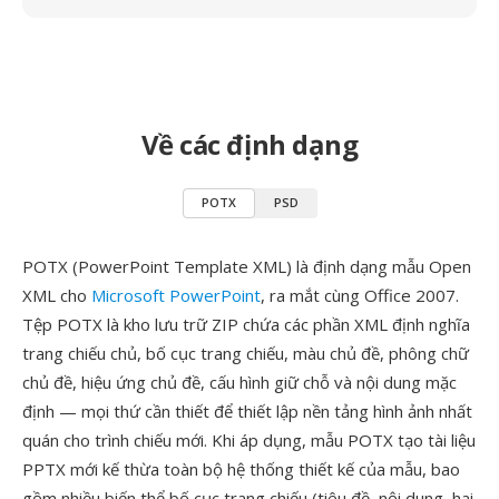
Về các định dạng
POTX
PSD
POTX (PowerPoint Template XML) là định dạng mẫu Open
XML cho
Microsoft PowerPoint
, ra mắt cùng Office 2007.
Tệp POTX là kho lưu trữ ZIP chứa các phần XML định nghĩa
trang chiếu chủ, bố cục trang chiếu, màu chủ đề, phông chữ
chủ đề, hiệu ứng chủ đề, cấu hình giữ chỗ và nội dung mặc
định — mọi thứ cần thiết để thiết lập nền tảng hình ảnh nhất
quán cho trình chiếu mới. Khi áp dụng, mẫu POTX tạo tài liệu
PPTX mới kế thừa toàn bộ hệ thống thiết kế của mẫu, bao
gồm nhiều biến thể bố cục trang chiếu (tiêu đề, nội dung, hai