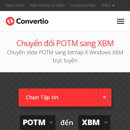
Video Editor
Add Subtitles to Video
Compress Video
Thêm
Chuyển đổi POTM sang XBM
Chuyển slide POTM sang bitmap X Windows XBM
trực tuyến
Chọn Tập tin
POTM
XBM
đến