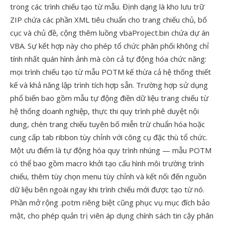
trong các trình chiếu tạo từ mẫu. Định dạng là kho lưu trữ
ZIP chứa các phần XML tiêu chuẩn cho trang chiếu chủ, bố
cục và chủ đề, cộng thêm luồng vbaProject.bin chứa dự án
VBA. Sự kết hợp này cho phép tổ chức phân phối không chỉ
tính nhất quán hình ảnh mà còn cả tự động hóa chức năng:
mọi trình chiếu tạo từ mẫu POTM kế thừa cả hệ thống thiết
kế và khả năng lập trình tích hợp sẵn. Trường hợp sử dụng
phổ biến bao gồm mẫu tự động điền dữ liệu trang chiếu từ
hệ thống doanh nghiệp, thực thi quy trình phê duyệt nội
dung, chèn trang chiếu tuyên bố miễn trừ chuẩn hóa hoặc
cung cấp tab ribbon tùy chỉnh với công cụ đặc thù tổ chức.
Một ưu điểm là tự động hóa quy trình nhúng — mẫu POTM
có thể bao gồm macro khởi tạo cấu hình môi trường trình
chiếu, thêm tùy chọn menu tùy chỉnh và kết nối đến nguồn
dữ liệu bên ngoài ngay khi trình chiếu mới được tạo từ nó.
Phần mở rộng .potm riêng biệt cũng phục vụ mục đích bảo
mật, cho phép quản trị viên áp dụng chính sách tin cậy phân