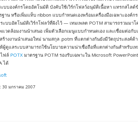
ะบบองค์กรโดยอัตโนมัติ บังคับใช้เวิร์กโฟลว์อนุมัติเนื้อหา แทรกสไลด
ฐาน หรือเพิ่มแท็บ ribbon แบบกำหนดเองพร้อมเครื่องมือเฉพาะองค์กร 
อระบบอัตโนมัติเวิร์กโฟลว์ที่ฝังไว้ — เทมเพลต POTM สามารถรวมมาโครเ
วดล้อมงานนำเสนอ เพิ่มตัวเลือกเมนูแบบกำหนดเอง และเชื่อมต่อกับแ
่สร้างงานนำเสนอใหม่ นามสกุล .potm ที่แตกต่างกันยังมีวัตถุประสงค์ด
ห้ผู้ดูแลระบบสามารถใช้นโยบายความน่าเชื่อถือที่แตกต่างกันสำหรับเทม
บไฟล์
POTX
มาตรฐาน POTM รองรับเฉพาะใน Microsoft PowerPoint รุ่
 ได้
soft
: 30 มกราคม 2007