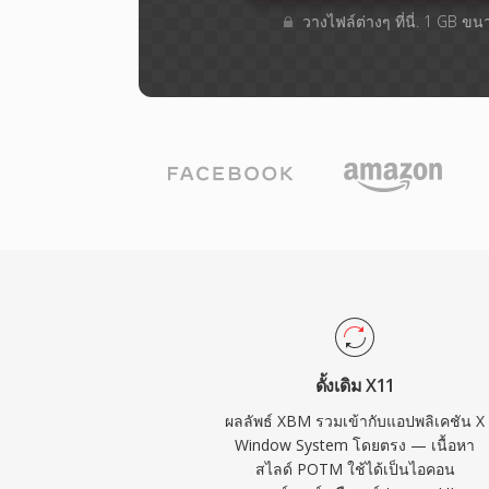
วางไฟล์ต่างๆ​ ที่นี่. 1 GB ข
ดั้งเดิม X11
ผลลัพธ์ XBM รวมเข้ากับแอปพลิเคชัน X
Window System โดยตรง — เนื้อหา
สไลด์ POTM ใช้ได้เป็นไอคอน