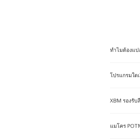
ทำไมต้องแป
โปรแกรมใดเ
XBM รองรับส
แมโคร POTM