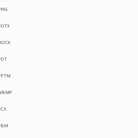
PNG
POTX
DOCX
POT
 PPTM
 WBMP
PCX
 PBM