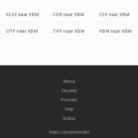
XLSX naar XBM
CDR naar XBM
CSV naar XBM
OTF naar XBM
TIFF naar XBM
PBM naar XBM
About
Security
Formats
Help
Status
Video converteerder