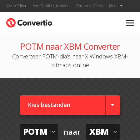
Video Editor
Add Subtitles to Video
Compress Video
Meer
POTM naar XBM Converter
Converteer POTM-dia's naar X Windows XBM-
bitmaps online
Kies bestanden
POTM
XBM
naar