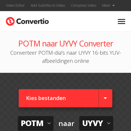
Video Editor
Add Subtitles to Video
Compress Video
Meer
POTM naar UYVY Converter
Converteer POTM-dia's naar UYVY 16-bits YUV-
afbeeldingen online
Kies bestanden
POTM
UYVY
naar