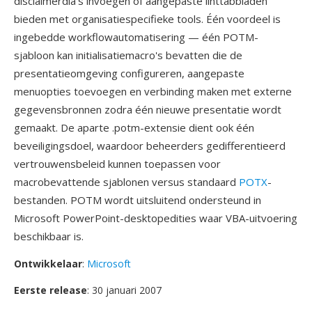
disclaimerdia's invoegen of aangepaste linttabbladen
bieden met organisatiespecifieke tools. Één voordeel is
ingebedde workflowautomatisering — één POTM-
sjabloon kan initialisatiemacro's bevatten die de
presentatieomgeving configureren, aangepaste
menuopties toevoegen en verbinding maken met externe
gegevensbronnen zodra één nieuwe presentatie wordt
gemaakt. De aparte .potm-extensie dient ook één
beveiligingsdoel, waardoor beheerders gedifferentieerd
vertrouwensbeleid kunnen toepassen voor
macrobevattende sjablonen versus standaard
POTX
-
bestanden. POTM wordt uitsluitend ondersteund in
Microsoft PowerPoint-desktopedities waar VBA-uitvoering
beschikbaar is.
Ontwikkelaar
:
Microsoft
Eerste release
: 30 januari 2007