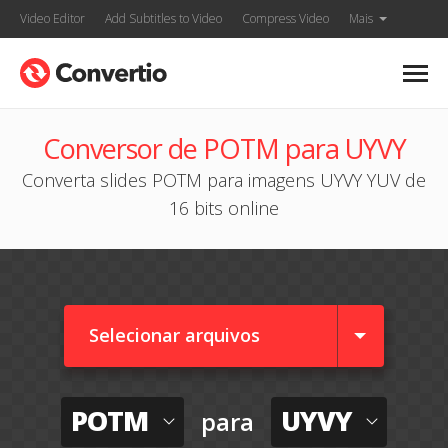
Video Editor
Add Subtitles to Video
Compress Video
Mais
Conversor de POTM para UYVY
Converta slides POTM para imagens UYVY YUV de
16 bits online
Selecionar arquivos
POTM
UYVY
para