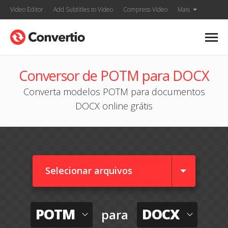
Video Editor
Add Subtitles to Video
Compress Video
Mais
Conversor de POTM para DOCX
Converta modelos POTM para documentos
DOCX online grátis
Selecionar arquivos
POTM
DOCX
para