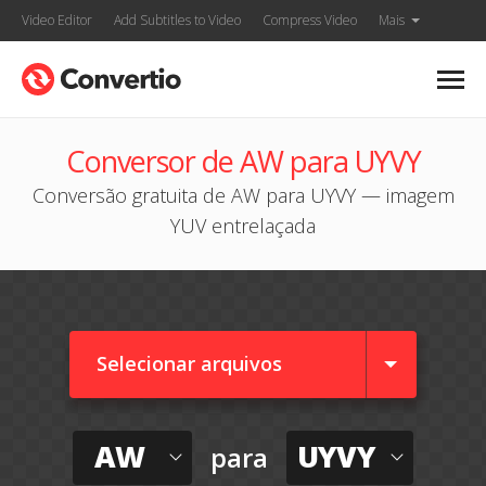
Video Editor
Add Subtitles to Video
Compress Video
Mais
Conversor de AW para UYVY
Conversão gratuita de AW para UYVY — imagem
YUV entrelaçada
Selecionar arquivos
AW
UYVY
para