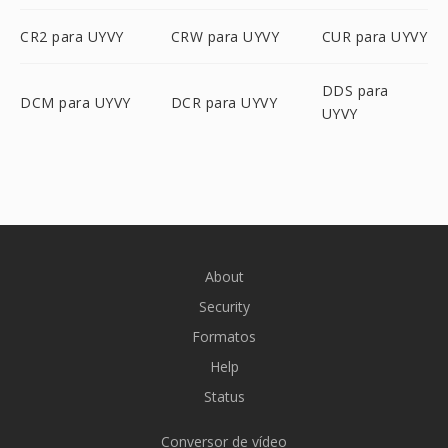
CR2 para UYVY
CRW para UYVY
CUR para UYVY
DDS para
DCM para UYVY
DCR para UYVY
UYVY
About
Security
Formatos
Help
Status
Conversor de vídeo