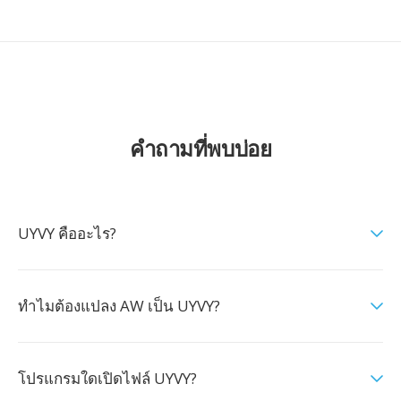
คำถามที่พบบ่อย
UYVY คืออะไร?
ทำไมต้องแปลง AW เป็น UYVY?
โปรแกรมใดเปิดไฟล์ UYVY?